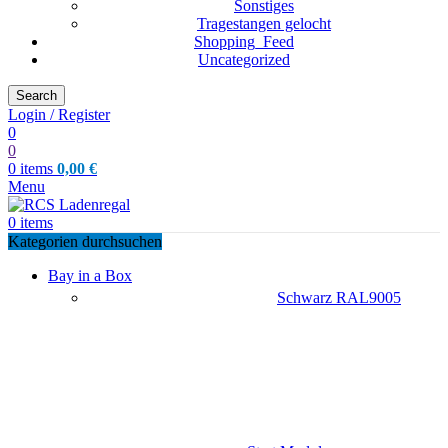
Sonstiges
Tragestangen gelocht
Shopping_Feed
Uncategorized
Search
Login / Register
0
0
0
items
0,00
€
Menu
0
items
Kategorien durchsuchen
Bay in a Box
Schwarz RAL9005