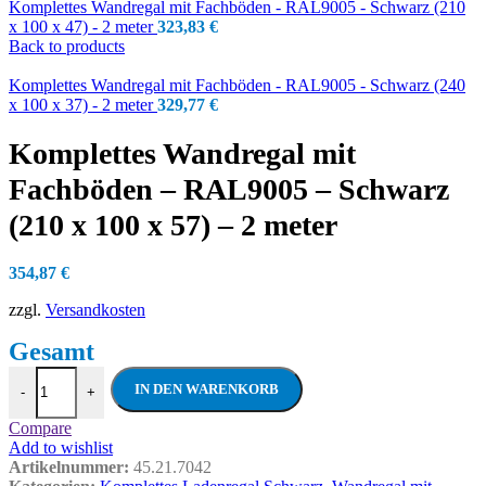
Komplettes Wandregal mit Fachböden - RAL9005 - Schwarz (210
x 100 x 47) - 2 meter
323,83
€
Back to products
Komplettes Wandregal mit Fachböden - RAL9005 - Schwarz (240
x 100 x 37) - 2 meter
329,77
€
Komplettes Wandregal mit
Fachböden – RAL9005 – Schwarz
(210 x 100 x 57) – 2 meter
354,87
€
zzgl.
Versandkosten
Komplettes Wandregal mit Fachböden - RA
IN DEN WARENKORB
-
+
Compare
Add to wishlist
Artikelnummer:
45.21.7042