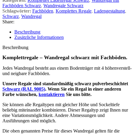
Kategorien:
Komplettes Ladenregal Schwarz
,
Wandregal mit
Fachböden Schwarz
,
Wandregale Schwarz
Schlagwörter:
Fachböden
,
Komplettes Regale
,
Ladengestaltung
,
Schwarz
,
Wandregal
Share:
Beschreibung
Zusätzliche Informationen
Beschreibung
Komplettregale – Wandregal schwarz mit Fachböden.
Jedes Wandregal besteht aus einem Bodenträger mit 4 höhenverstell-
und neigbare Fachböden.
Unsere Regale sind standardmäßig schwarz pulverbeschichtet
Schwarz (RAL 9005)
. Wenn Sie ein Regal in einer anderen
Farbe wünschen,
kontaktieren
Sie uns bitte.
Sie können alle Regaltypen mit gleicher Höhe und Sockeltiefe
beliebig miteinander kombinieren. Dieser Regaltyp zeigt Ihnen nur
eine Variationsmöglichkeit. Andere Abmessungen und
Ausführungen sind möglich.
Die oben genannten Preise für dieses Wandregal gelten für die