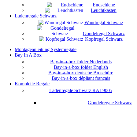
Endschiene
Leuchtkasten
Ladenregale Schwarz
Wandregal Schwarz
Gondelregal Schwarz
Kopfregal Schwarz
Montageanleitung Systemregale
Bay In A Box
Bay-in-a-box folder Nederlands
Bay-in-a-box folder English
Bay-in-a-box deutsche Broschüre
Bay-in-a-box dépliant français
Komplette Regale
Ladenregale Schwarz RAL9005
Gondelregale Schwarz