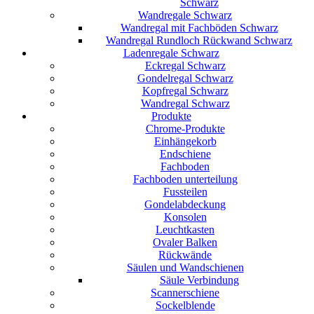
Schwarz
Wandregale Schwarz
Wandregal mit Fachböden Schwarz
Wandregal Rundloch Rückwand Schwarz
Ladenregale Schwarz
Eckregal Schwarz
Gondelregal Schwarz
Kopfregal Schwarz
Wandregal Schwarz
Produkte
Chrome-Produkte
Einhängekorb
Endschiene
Fachboden
Fachboden unterteilung
Fussteilen
Gondelabdeckung
Konsolen
Leuchtkasten
Ovaler Balken
Rückwände
Säulen und Wandschienen
Säule Verbindung
Scannerschiene
Sockelblende