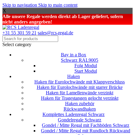
Skip to navigation
Skip to main content
X
Alle unsere Regale werden direkt ab Lager geliefert, sofern
nicht anders angegeben!
+31 55 301 59 21
sales@rcs-regal.de
Select category
Bay in a Box
Schwarz RAL9005
Folg Modul
Start Modul
Haken
Haken für Eurolochwände mit Klappverschluss
Haken für Eurolochwände mit starrer Brücke
Haken für Lamellenwände verzinkt
Haken für Tragestangen gelocht verzinkt
Haken zubehör
Rückwandhaken
Komplettes Ladenregal Schwarz
Gondelregale Schwarz
Gondel / Mitte Regal mit Fachböden Schwarz
Gondel / Mitte Regal mit Rundloch Rückwand