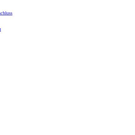
chluss
t