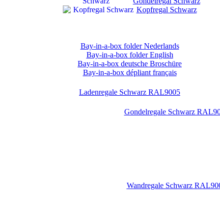
Gondelregal Schwarz
Kopfregal Schwarz
Bay-in-a-box folder Nederlands
Bay-in-a-box folder English
Bay-in-a-box deutsche Broschüre
Bay-in-a-box dépliant français
Ladenregale Schwarz RAL9005
Gondelregale Schwarz RAL9
Wandregale Schwarz RAL90