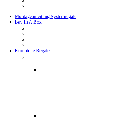
Montageanleitung Systemregale
Bay In A Box
Komplette Regale