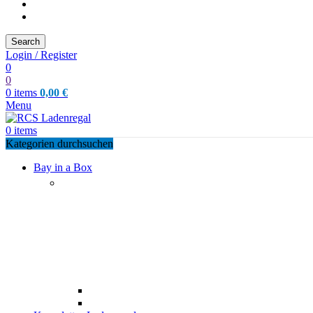
Search
Login / Register
0
0
0
items
0,00
€
Menu
0
items
Kategorien durchsuchen
Bay in a Box