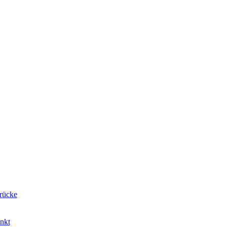
rücke
nkt