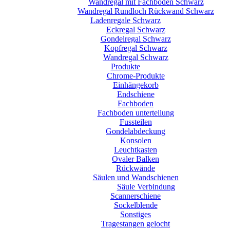
Wandregal mit Fachböden Schwarz
Wandregal Rundloch Rückwand Schwarz
Ladenregale Schwarz
Eckregal Schwarz
Gondelregal Schwarz
Kopfregal Schwarz
Wandregal Schwarz
Produkte
Chrome-Produkte
Einhängekorb
Endschiene
Fachboden
Fachboden unterteilung
Fussteilen
Gondelabdeckung
Konsolen
Leuchtkasten
Ovaler Balken
Rückwände
Säulen und Wandschienen
Säule Verbindung
Scannerschiene
Sockelblende
Sonstiges
Tragestangen gelocht