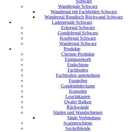
Schwarz
Wandregale Schwarz
Wandregal mit Fachböden Schwarz
Wandregal Rundloch Rückwand Schwarz
Ladenregale Schwarz
Eckregal Schwarz
Gondelregal Schwarz
Kopfregal Schwarz
Wandregal Schwarz
Produkte
Chrome-Produkte
Einhängekorb
Endschiene
Fachboden
Fachboden unterteilung
Fussteilen
Gondelabdeckung
Konsolen
Leuchtkasten
Ovaler Balken
Rückwände
Säulen und Wandschienen
Säule Verbindung
Scannerschiene
Sockelblende