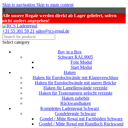
Skip to navigation
Skip to main content
X
Alle unsere Regale werden direkt ab Lager geliefert, sofern
nicht anders angegeben!
+31 55 301 59 21
sales@rcs-regal.de
Select category
Bay in a Box
Schwarz RAL9005
Folg Modul
Start Modul
Haken
Haken für Eurolochwände mit Klappverschluss
Haken für Eurolochwände mit starrer Brücke
Haken für Lamellenwände verzinkt
Haken für Tragestangen gelocht verzinkt
Haken zubehör
Rückwandhaken
Komplettes Ladenregal Schwarz
Gondelregale Schwarz
Gondel / Mitte Regal mit Fachböden Schwarz
Gondel / Mitte Regal mit Rundloch Rückwand