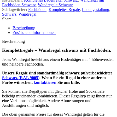
Kategorien:
Komplettes Ladenregal Schwarz
,
Wandregal mit
Fachböden Schwarz
,
Wandregale Schwarz
Schlagwörter:
Fachböden
,
Komplettes Regale
,
Ladengestaltung
,
Schwarz
,
Wandregal
Share:
Beschreibung
Zusätzliche Informationen
Beschreibung
Komplettregale – Wandregal schwarz mit Fachböden.
Jedes Wandregal besteht aus einem Bodenträger mit 4 höhenverstell-
und neigbare Fachböden.
Unsere Regale sind standardmäßig schwarz pulverbeschichtet
Schwarz (RAL 9005)
. Wenn Sie ein Regal in einer anderen
Farbe wünschen,
kontaktieren
Sie uns bitte.
Sie können alle Regaltypen mit gleicher Höhe und Sockeltiefe
beliebig miteinander kombinieren. Dieser Regaltyp zeigt Ihnen nur
eine Variationsmöglichkeit. Andere Abmessungen und
Ausführungen sind möglich.
Die oben genannten Preise für dieses Wandregal gelten für die