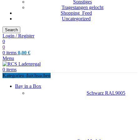
Sonstiges
Tragestangen gelocht
Shopping_Feed
Uncategorized
Search
Login / Register
0
0
0
items
0,00
€
Menu
0
items
Kategorien durchsuchen
Bay in a Box
Schwarz RAL9005