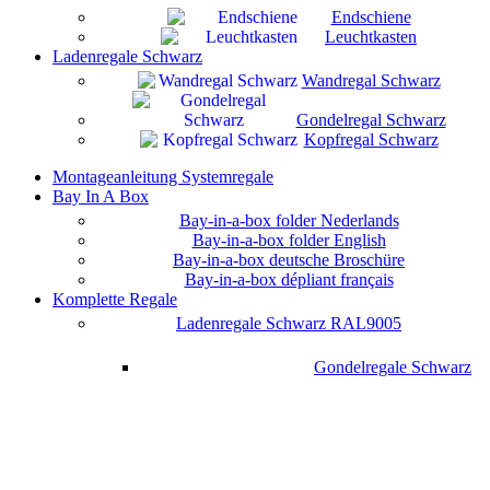
Endschiene
Leuchtkasten
Ladenregale Schwarz
Wandregal Schwarz
Gondelregal Schwarz
Kopfregal Schwarz
Montageanleitung Systemregale
Bay In A Box
Bay-in-a-box folder Nederlands
Bay-in-a-box folder English
Bay-in-a-box deutsche Broschüre
Bay-in-a-box dépliant français
Komplette Regale
Ladenregale Schwarz RAL9005
Gondelregale Schwarz