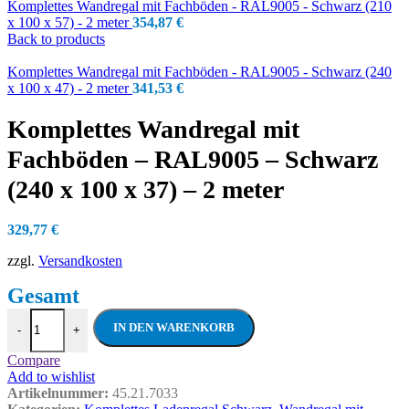
Komplettes Wandregal mit Fachböden - RAL9005 - Schwarz (210
x 100 x 57) - 2 meter
354,87
€
Back to products
Komplettes Wandregal mit Fachböden - RAL9005 - Schwarz (240
x 100 x 47) - 2 meter
341,53
€
Komplettes Wandregal mit
Fachböden – RAL9005 – Schwarz
(240 x 100 x 37) – 2 meter
329,77
€
zzgl.
Versandkosten
Komplettes Wandregal mit Fachböden - RA
IN DEN WARENKORB
-
+
Compare
Add to wishlist
Artikelnummer:
45.21.7033