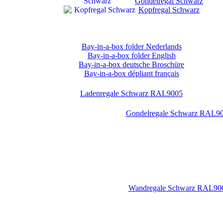
Gondelregal Schwarz
Kopfregal Schwarz
Bay-in-a-box folder Nederlands
Bay-in-a-box folder English
Bay-in-a-box deutsche Broschüre
Bay-in-a-box dépliant français
Ladenregale Schwarz RAL9005
Gondelregale Schwarz RAL9
Wandregale Schwarz RAL90