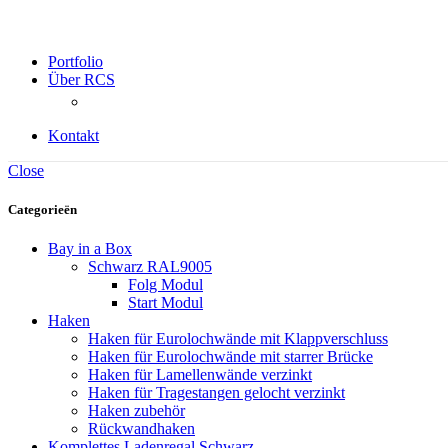
Portfolio
Über RCS
Kontakt
Close
Categorieën
Bay in a Box
Schwarz RAL9005
Folg Modul
Start Modul
Haken
Haken für Eurolochwände mit Klappverschluss
Haken für Eurolochwände mit starrer Brücke
Haken für Lamellenwände verzinkt
Haken für Tragestangen gelocht verzinkt
Haken zubehör
Rückwandhaken
Komplettes Ladenregal Schwarz