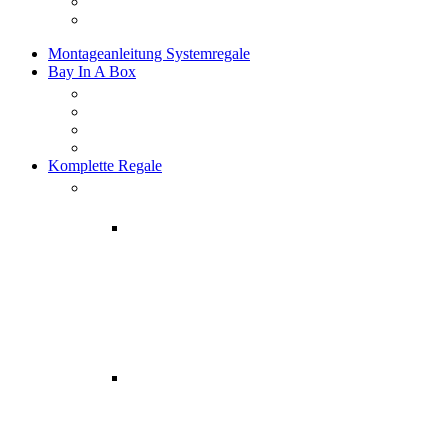
Montageanleitung Systemregale
Bay In A Box
Komplette Regale