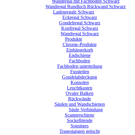
Wandregal mit Fachböden Schwarz
Wandregal Rundloch Rückwand Schwarz
Ladenregale Schwarz
Eckregal Schwarz
Gondelregal Schwarz
Kopfregal Schwarz
Wandregal Schwarz
Produkte
Chrome-Produkte
Einhängekorb
Endschiene
Fachboden
Fachboden unterteilung
Fussteilen
Gondelabdeckung
Konsolen
Leuchtkasten
Ovaler Balken
Rückwände
Säulen und Wandschienen
Säule Verbindung
Scannerschiene
Sockelblende
Sonstiges
Tragestangen gelocht