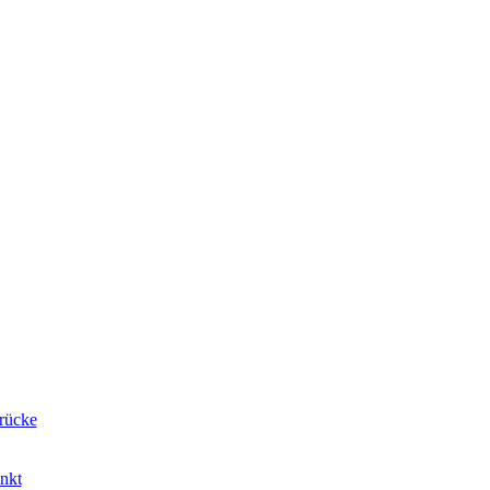
rücke
nkt