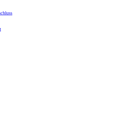
chluss
t