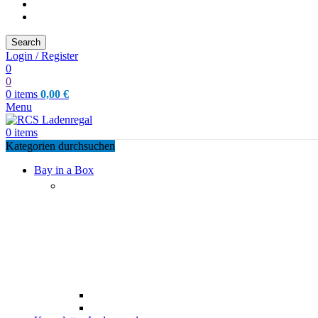
Search
Login / Register
0
0
0
items
0,00
€
Menu
0
items
Kategorien durchsuchen
Bay in a Box