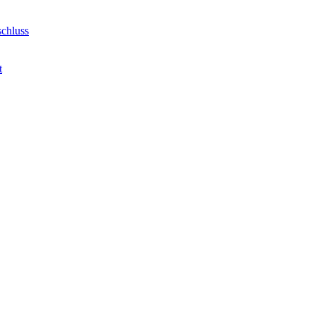
chluss
t