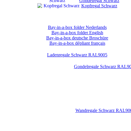
Gondelregal Schwarz
Kopfregal Schwarz
Bay-in-a-box folder Nederlands
Bay-in-a-box folder English
Bay-in-a-box deutsche Broschüre
Bay-in-a-box dépliant français
Ladenregale Schwarz RAL9005
Gondelregale Schwarz RAL9
Wandregale Schwarz RAL90