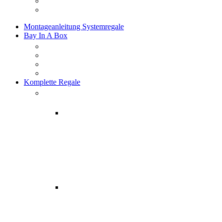
Montageanleitung Systemregale
Bay In A Box
Komplette Regale