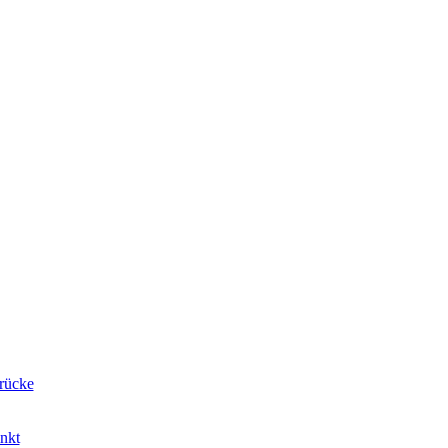
rücke
nkt