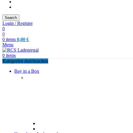
Search
Login / Register
0
0
0
items
0,00
€
Menu
0
items
Kategorien durchsuchen
Bay in a Box