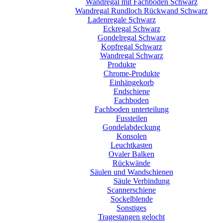
Wandregal mit Fachböden Schwarz
Wandregal Rundloch Rückwand Schwarz
Ladenregale Schwarz
Eckregal Schwarz
Gondelregal Schwarz
Kopfregal Schwarz
Wandregal Schwarz
Produkte
Chrome-Produkte
Einhängekorb
Endschiene
Fachboden
Fachboden unterteilung
Fussteilen
Gondelabdeckung
Konsolen
Leuchtkasten
Ovaler Balken
Rückwände
Säulen und Wandschienen
Säule Verbindung
Scannerschiene
Sockelblende
Sonstiges
Tragestangen gelocht