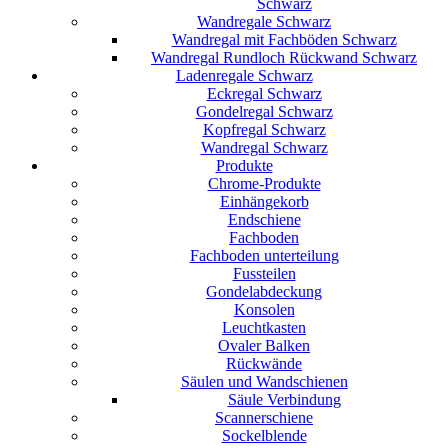
Schwarz
Wandregale Schwarz
Wandregal mit Fachböden Schwarz
Wandregal Rundloch Rückwand Schwarz
Ladenregale Schwarz
Eckregal Schwarz
Gondelregal Schwarz
Kopfregal Schwarz
Wandregal Schwarz
Produkte
Chrome-Produkte
Einhängekorb
Endschiene
Fachboden
Fachboden unterteilung
Fussteilen
Gondelabdeckung
Konsolen
Leuchtkasten
Ovaler Balken
Rückwände
Säulen und Wandschienen
Säule Verbindung
Scannerschiene
Sockelblende