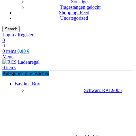
Sonstiges
Tragestangen gelocht
Shopping_Feed
Uncategorized
Search
Login / Register
0
0
0
items
0,00
€
Menu
0
items
Kategorien durchsuchen
Bay in a Box
Schwarz RAL9005