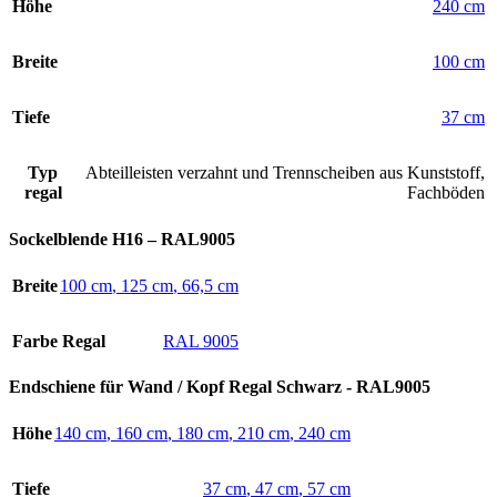
Höhe
240 cm
Breite
100 cm
Tiefe
37 cm
Typ
Abteilleisten verzahnt und Trennscheiben aus Kunststoff
,
regal
Fachböden
Sockelblende H16 – RAL9005
Breite
100 cm
,
125 cm
,
66,5 cm
Farbe Regal
RAL 9005
Endschiene für Wand / Kopf Regal Schwarz - RAL9005
Höhe
140 cm
,
160 cm
,
180 cm
,
210 cm
,
240 cm
Tiefe
37 cm
,
47 cm
,
57 cm