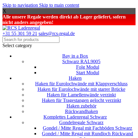
Skip to navigation
Skip to main content
X
Alle unsere Regale werden direkt ab Lager geliefert, sofern
nicht anders angegeben!
+31 55 301 59 21
sales@rcs-regal.de
Select category
Bay in a Box
Schwarz RAL9005
Folg Modul
Start Modul
Haken
Haken für Eurolochwände mit Klappverschluss
Haken für Eurolochwände mit starrer Brücke
Haken für Lamellenwände verzinkt
Haken für Tragestangen gelocht verzinkt
Haken zubehör
Rückwandhaken
Komplettes Ladenregal Schwarz
Gondelregale Schwarz
Gondel / Mitte Regal mit Fachböden Schwarz
Gondel / Mitte Regal mit Rundloch Rückwand