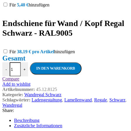
Für
5,40
€
hinzufügen
Endschiene für Wand / Kopf Regal
Schwarz - RAL9005
Für
38,19
€
pro Artikel
hinzufügen
Wandregal Lamellen Rückwand - RAL9005 
IN DEN WARENKORB
-
+
Compare
Add to wishlist
Artikelnummer:
45.12.8125
Kategorie:
Wandregal Schwarz
Schlagwörter:
Ladengestaltung
,
Lamellenwand
,
Regale
,
Schwarz
,
Wandregal
Share:
Beschreibung
Zusätzliche Informationen