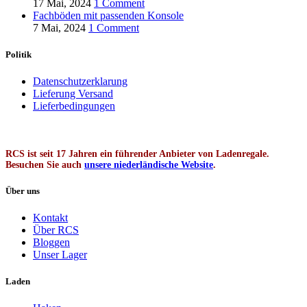
17 Mai, 2024
1 Comment
Fachböden mit passenden Konsole
7 Mai, 2024
1 Comment
Politik
Datenschutzerklarung
Lieferung Versand
Lieferbedingungen
RCS ist seit 17 Jahren ein führender Anbieter von Ladenregale.
Besuchen Sie auch
unsere niederländische Website
.
Über uns
Kontakt
Über RCS
Bloggen
Unser Lager
Laden