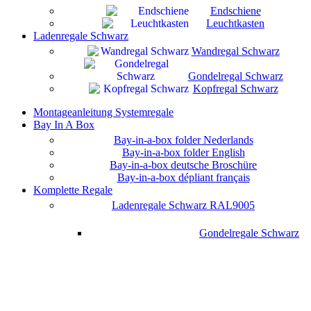
Endschiene
Leuchtkasten
Ladenregale Schwarz
Wandregal Schwarz
Gondelregal Schwarz
Kopfregal Schwarz
Montageanleitung Systemregale
Bay In A Box
Bay-in-a-box folder Nederlands
Bay-in-a-box folder English
Bay-in-a-box deutsche Broschüre
Bay-in-a-box dépliant français
Komplette Regale
Ladenregale Schwarz RAL9005
Gondelregale Schwarz