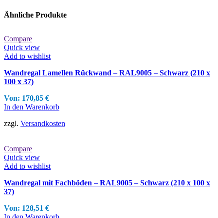
mehrere
Varianten
Ähnliche Produkte
auf.
Die
Optionen
Compare
können
Quick view
auf
Add to wishlist
der
Produktseite
Wandregal Lamellen Rückwand – RAL9005 – Schwarz (210 x
gewählt
100 x 37)
werden
Von:
170,85
€
In den Warenkorb
zzgl.
Versandkosten
Compare
Quick view
Add to wishlist
Wandregal mit Fachböden – RAL9005 – Schwarz (210 x 100 x
37)
Von:
128,51
€
In den Warenkorb