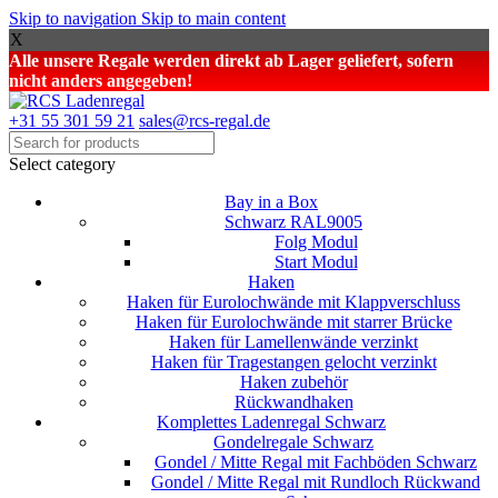
Skip to navigation
Skip to main content
X
Alle unsere Regale werden direkt ab Lager geliefert, sofern
nicht anders angegeben!
+31 55 301 59 21
sales@rcs-regal.de
Select category
Bay in a Box
Schwarz RAL9005
Folg Modul
Start Modul
Haken
Haken für Eurolochwände mit Klappverschluss
Haken für Eurolochwände mit starrer Brücke
Haken für Lamellenwände verzinkt
Haken für Tragestangen gelocht verzinkt
Haken zubehör
Rückwandhaken
Komplettes Ladenregal Schwarz
Gondelregale Schwarz
Gondel / Mitte Regal mit Fachböden Schwarz
Gondel / Mitte Regal mit Rundloch Rückwand