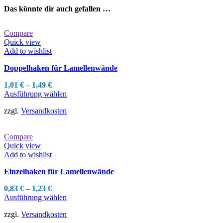
Das könnte dir auch gefallen …
Compare
Quick view
Add to wishlist
Doppelhaken für Lamellenwände
1,01
€
–
1,49
€
Dieses
Ausführung wählen
Produkt
zzgl.
Versandkosten
weist
mehrere
Varianten
Compare
auf.
Quick view
Die
Add to wishlist
Optionen
können
Einzelhaken für Lamellenwände
auf
der
0,83
€
–
1,23
€
Produktseite
Dieses
Ausführung wählen
gewählt
Produkt
werden
zzgl.
Versandkosten
weist