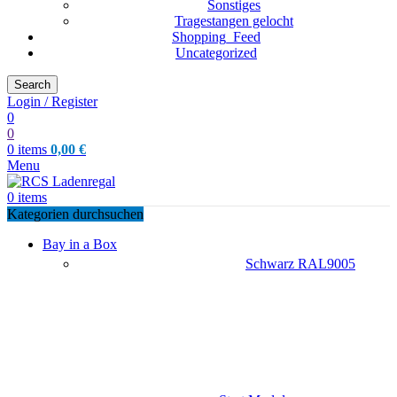
Sonstiges
Tragestangen gelocht
Shopping_Feed
Uncategorized
Search
Login / Register
0
0
0
items
0,00
€
Menu
0
items
Kategorien durchsuchen
Bay in a Box
Schwarz RAL9005