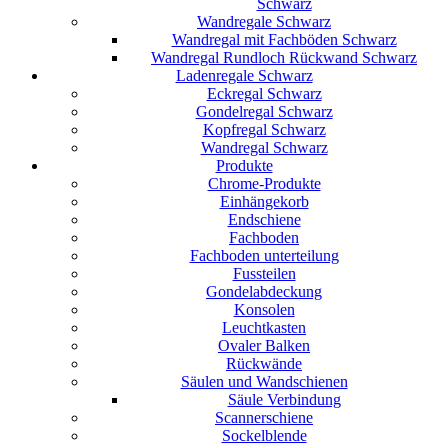
Schwarz
Wandregale Schwarz
Wandregal mit Fachböden Schwarz
Wandregal Rundloch Rückwand Schwarz
Ladenregale Schwarz
Eckregal Schwarz
Gondelregal Schwarz
Kopfregal Schwarz
Wandregal Schwarz
Produkte
Chrome-Produkte
Einhängekorb
Endschiene
Fachboden
Fachboden unterteilung
Fussteilen
Gondelabdeckung
Konsolen
Leuchtkasten
Ovaler Balken
Rückwände
Säulen und Wandschienen
Säule Verbindung
Scannerschiene
Sockelblende