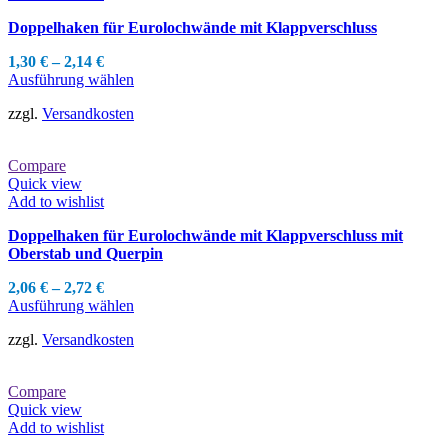
können
Doppelhaken für Eurolochwände mit Klappverschluss
auf
der
1,30
€
–
2,14
€
Produktseite
Dieses
Ausführung wählen
gewählt
Produkt
werden
zzgl.
Versandkosten
weist
mehrere
Varianten
Compare
auf.
Quick view
Die
Add to wishlist
Optionen
können
Doppelhaken für Eurolochwände mit Klappverschluss mit
auf
Oberstab und Querpin
der
Produktseite
2,06
€
–
2,72
€
gewählt
Dieses
Ausführung wählen
werden
Produkt
zzgl.
Versandkosten
weist
mehrere
Varianten
Compare
auf.
Quick view
Die
Add to wishlist
Optionen