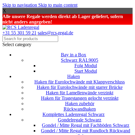
Skip to navigation
Skip to main content
X
Alle unsere Regale werden direkt ab Lager geliefert, sofern
nicht anders angegeben!
+31 55 301 59 21
sales@rcs-regal.de
Select category
Bay in a Box
Schwarz RAL9005
Folg Modul
Start Modul
Haken
Haken für Eurolochwände mit Klappverschluss
Haken für Eurolochwände mit starrer Brücke
Haken für Lamellenwände verzinkt
Haken für Tragestangen gelocht verzinkt
Haken zubehör
Rückwandhaken
Komplettes Ladenregal Schwarz
Gondelregale Schwarz
Gondel / Mitte Regal mit Fachböden Schwarz
Gondel / Mitte Regal mit Rundloch Rückwand