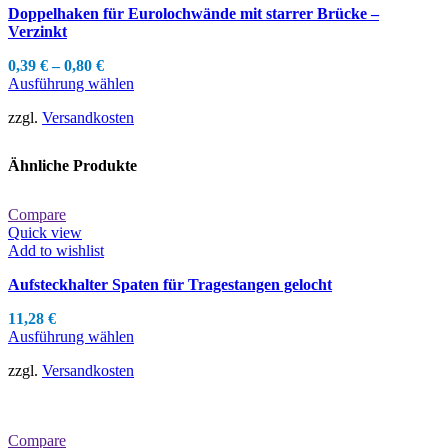
können
Doppelhaken für Eurolochwände mit starrer Brücke –
auf
Verzinkt
der
Produktseite
0,39
€
–
0,80
€
gewählt
Dieses
Ausführung wählen
werden
Produkt
zzgl.
Versandkosten
weist
mehrere
Varianten
Ähnliche Produkte
auf.
Die
Optionen
Compare
können
Quick view
auf
Add to wishlist
der
Produktseite
Aufsteckhalter Spaten für Tragestangen gelocht
gewählt
werden
11,28
€
Dieses
Ausführung wählen
Produkt
zzgl.
Versandkosten
weist
mehrere
Varianten
auf.
Compare
Die