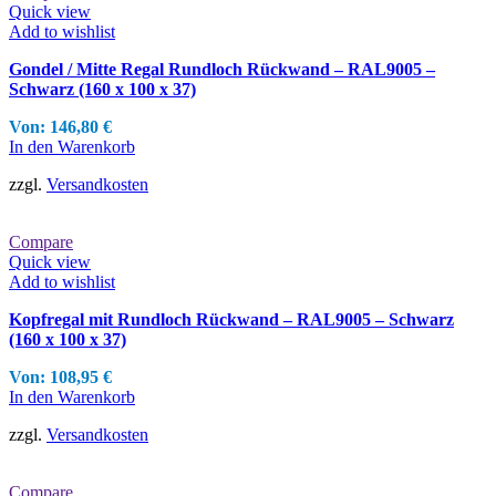
Quick view
Optionen
Add to wishlist
können
auf
Gondel / Mitte Regal Rundloch Rückwand – RAL9005 –
der
Schwarz (160 x 100 x 37)
Produktseite
gewählt
Von:
146,80
€
werden
In den Warenkorb
zzgl.
Versandkosten
Compare
Quick view
Add to wishlist
Kopfregal mit Rundloch Rückwand – RAL9005 – Schwarz
(160 x 100 x 37)
Von:
108,95
€
In den Warenkorb
zzgl.
Versandkosten
Compare