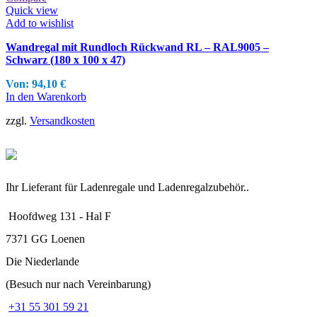
Quick view
Add to wishlist
Wandregal mit Rundloch Rückwand RL – RAL9005 –
Schwarz (180 x 100 x 47)
Von:
94,10
€
In den Warenkorb
zzgl.
Versandkosten
Ihr Lieferant für Ladenregale und Ladenregalzubehör..
Hoofdweg 131 - Hal F
7371 GG Loenen
Die Niederlande
(Besuch nur nach Vereinbarung)
+31 55 301 59 21