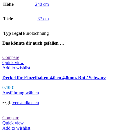
Höhe
240 cm
Tiefe
37 cm
Typ regal
Eurolochnung
Das könnte dir auch gefallen …
Compare
Quick view
Add to wishlist
Deckel für Einzelhaken 4,0 en 4,8mm. Rot / Schwarz
0,10
€
Dieses
Ausführung wählen
Produkt
zzgl.
Versandkosten
weist
mehrere
Varianten
Compare
auf.
Quick view
Die
Add to wishlist
Optionen