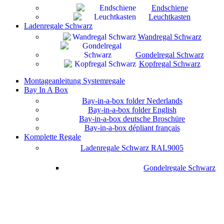
Endschiene
Leuchtkasten
Ladenregale Schwarz
Wandregal Schwarz
Gondelregal Schwarz
Kopfregal Schwarz
Montageanleitung Systemregale
Bay In A Box
Bay-in-a-box folder Nederlands
Bay-in-a-box folder English
Bay-in-a-box deutsche Broschüre
Bay-in-a-box dépliant français
Komplette Regale
Ladenregale Schwarz RAL9005
Gondelregale Schwarz