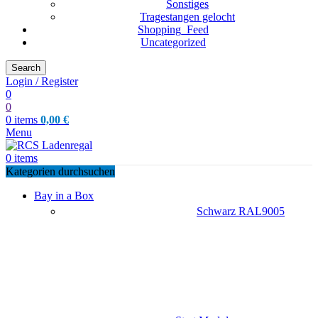
Sonstiges
Tragestangen gelocht
Shopping_Feed
Uncategorized
Search
Login / Register
0
0
0
items
0,00
€
Menu
0
items
Kategorien durchsuchen
Bay in a Box
Schwarz RAL9005