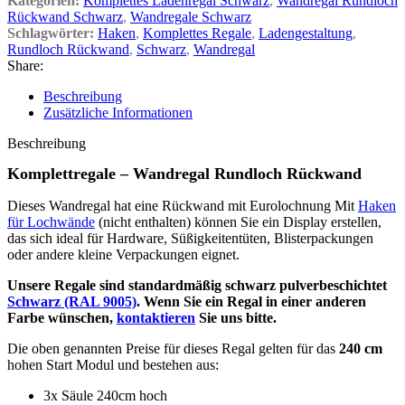
Kategorien:
Komplettes Ladenregal Schwarz
,
Wandregal Rundloch
Rückwand Schwarz
,
Wandregale Schwarz
Schlagwörter:
Haken
,
Komplettes Regale
,
Ladengestaltung
,
Rundloch Rückwand
,
Schwarz
,
Wandregal
Share:
Beschreibung
Zusätzliche Informationen
Beschreibung
Komplettregale – Wandregal Rundloch Rückwand
Dieses Wandregal hat eine Rückwand mit Eurolochnung Mit
Haken
für Lochwände
(nicht enthalten) können Sie ein Display erstellen,
das sich ideal für Hardware, Süßigkeitentüten, Blisterpackungen
oder andere kleine Verpackungen eignet.
Unsere Regale sind standardmäßig schwarz pulverbeschichtet
Schwarz (RAL 9005)
. Wenn Sie ein Regal in einer anderen
Farbe wünschen,
kontaktieren
Sie uns bitte.
Die oben genannten Preise für dieses Regal gelten für das
240 cm
hohen Start Modul und bestehen aus:
3x Säule 240cm hoch