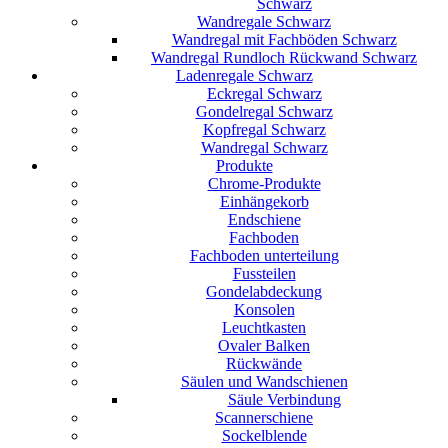
Schwarz
Wandregale Schwarz
Wandregal mit Fachböden Schwarz
Wandregal Rundloch Rückwand Schwarz
Ladenregale Schwarz
Eckregal Schwarz
Gondelregal Schwarz
Kopfregal Schwarz
Wandregal Schwarz
Produkte
Chrome-Produkte
Einhängekorb
Endschiene
Fachboden
Fachboden unterteilung
Fussteilen
Gondelabdeckung
Konsolen
Leuchtkasten
Ovaler Balken
Rückwände
Säulen und Wandschienen
Säule Verbindung
Scannerschiene
Sockelblende