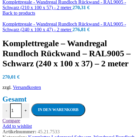
Komplettregale - Wandregal Rundloch Rückwand - RAL9005 -
Schwarz (210 x 100 x 57) - 2 meter
270,31
€
Back to products
Komplettregale - Wandregal Rundloch Rückwand - RAL9005 -
Schwarz (240 x 100 x 47) - 2 meter
276,81
€
Komplettregale – Wandregal
Rundloch Rückwand – RAL9005 –
Schwarz (240 x 100 x 37) – 2 meter
270,01
€
zzgl.
Versandkosten
Komplettregale - Wandregal Rundloch Rüc
IN DEN WARENKORB
-
+
Compare
Add to wishlist
Artikelnummer:
45.21.7533