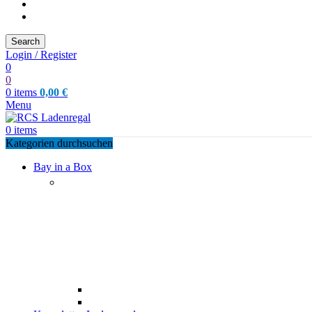
Search
Login / Register
0
0
0
items
0,00
€
Menu
0
items
Kategorien durchsuchen
Bay in a Box