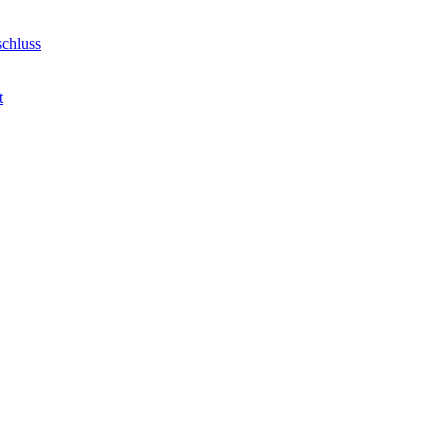
chluss
t