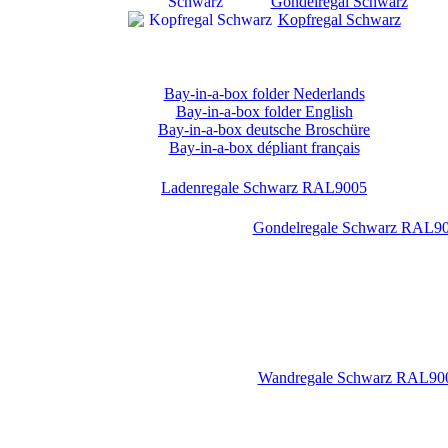
Gondelregal Schwarz
Kopfregal Schwarz
Bay-in-a-box folder Nederlands
Bay-in-a-box folder English
Bay-in-a-box deutsche Broschüre
Bay-in-a-box dépliant français
Ladenregale Schwarz RAL9005
Gondelregale Schwarz RAL9
Wandregale Schwarz RAL90