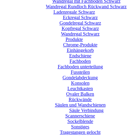
Wandregal mit Fachböden Schwarz
Wandregal Rundloch Rückwand Schwarz
Ladenregale Schwarz
Eckregal Schwarz
Gondelregal Schwarz
Kopfregal Schwarz
Wandregal Schwarz
Produkte
Chrome-Produkte
Einhängekorb
Endschiene
Fachboden
Fachboden unterteilung
Fussteilen
Gondelabdeckung
Konsolen
Leuchtkasten
Ovaler Balken
Rückwände
Säulen und Wandschienen
Säule Verbindung
Scannerschiene
Sockelblende
Sonstiges
Tragestangen gelocht