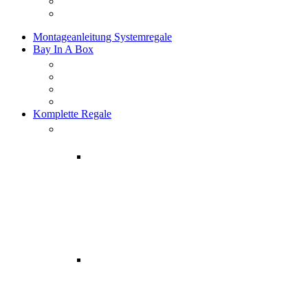
Montageanleitung Systemregale
Bay In A Box
Komplette Regale