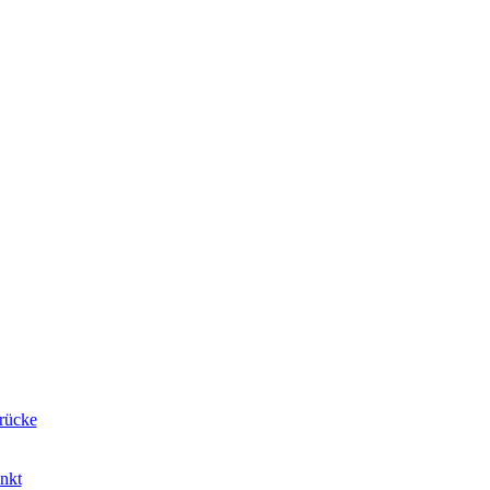
rücke
nkt