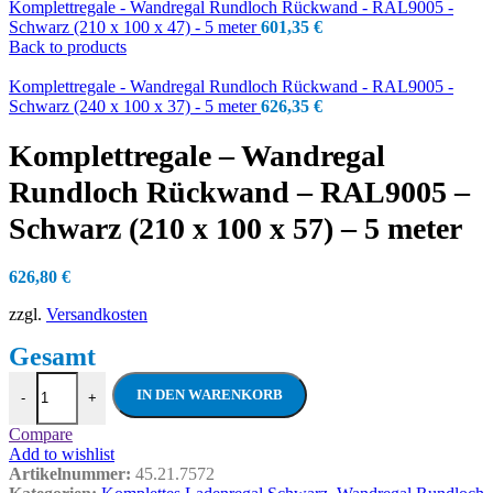
Komplettregale - Wandregal Rundloch Rückwand - RAL9005 -
Schwarz (210 x 100 x 47) - 5 meter
601,35
€
Back to products
Komplettregale - Wandregal Rundloch Rückwand - RAL9005 -
Schwarz (240 x 100 x 37) - 5 meter
626,35
€
Komplettregale – Wandregal
Rundloch Rückwand – RAL9005 –
Schwarz (210 x 100 x 57) – 5 meter
626,80
€
zzgl.
Versandkosten
Komplettregale - Wandregal Rundloch Rüc
IN DEN WARENKORB
-
+
Compare
Add to wishlist
Artikelnummer:
45.21.7572