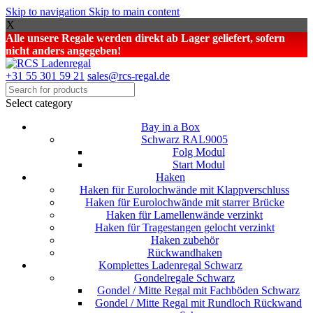
Skip to navigation
Skip to main content
X
Alle unsere Regale werden direkt ab Lager geliefert, sofern
nicht anders angegeben!
+31 55 301 59 21
sales@rcs-regal.de
Select category
Bay in a Box
Schwarz RAL9005
Folg Modul
Start Modul
Haken
Haken für Eurolochwände mit Klappverschluss
Haken für Eurolochwände mit starrer Brücke
Haken für Lamellenwände verzinkt
Haken für Tragestangen gelocht verzinkt
Haken zubehör
Rückwandhaken
Komplettes Ladenregal Schwarz
Gondelregale Schwarz
Gondel / Mitte Regal mit Fachböden Schwarz
Gondel / Mitte Regal mit Rundloch Rückwand