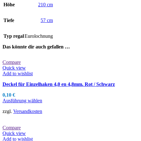
Höhe
210 cm
Tiefe
57 cm
Typ regal
Eurolochnung
Das könnte dir auch gefallen …
Compare
Quick view
Add to wishlist
Deckel für Einzelhaken 4,0 en 4,8mm. Rot / Schwarz
0,10
€
Dieses
Ausführung wählen
Produkt
zzgl.
Versandkosten
weist
mehrere
Varianten
Compare
auf.
Quick view
Die
Add to wishlist
Optionen