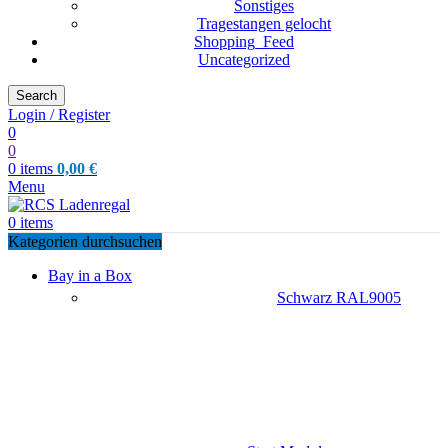
Sonstiges
Tragestangen gelocht
Shopping_Feed
Uncategorized
Search
Login / Register
0
0
0
items
0,00
€
Menu
0
items
Kategorien durchsuchen
Bay in a Box
Schwarz RAL9005