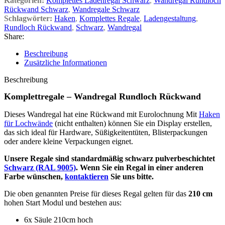
Kategorien:
Komplettes Ladenregal Schwarz
,
Wandregal Rundloch
Rückwand Schwarz
,
Wandregale Schwarz
Schlagwörter:
Haken
,
Komplettes Regale
,
Ladengestaltung
,
Rundloch Rückwand
,
Schwarz
,
Wandregal
Share:
Beschreibung
Zusätzliche Informationen
Beschreibung
Komplettregale – Wandregal Rundloch Rückwand
Dieses Wandregal hat eine Rückwand mit Eurolochnung Mit
Haken
für Lochwände
(nicht enthalten) können Sie ein Display erstellen,
das sich ideal für Hardware, Süßigkeitentüten, Blisterpackungen
oder andere kleine Verpackungen eignet.
Unsere Regale sind standardmäßig schwarz pulverbeschichtet
Schwarz (RAL 9005)
. Wenn Sie ein Regal in einer anderen
Farbe wünschen,
kontaktieren
Sie uns bitte.
Die oben genannten Preise für dieses Regal gelten für das
210 cm
hohen Start Modul und bestehen aus:
6x Säule 210cm hoch