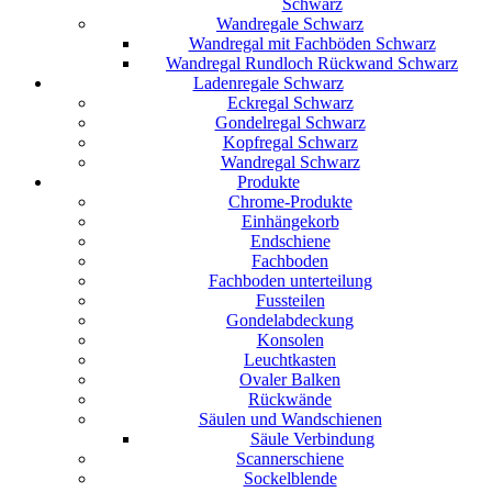
Schwarz
Wandregale Schwarz
Wandregal mit Fachböden Schwarz
Wandregal Rundloch Rückwand Schwarz
Ladenregale Schwarz
Eckregal Schwarz
Gondelregal Schwarz
Kopfregal Schwarz
Wandregal Schwarz
Produkte
Chrome-Produkte
Einhängekorb
Endschiene
Fachboden
Fachboden unterteilung
Fussteilen
Gondelabdeckung
Konsolen
Leuchtkasten
Ovaler Balken
Rückwände
Säulen und Wandschienen
Säule Verbindung
Scannerschiene
Sockelblende