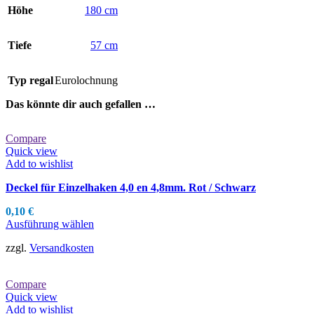
Höhe
180 cm
Tiefe
57 cm
Typ regal
Eurolochnung
Das könnte dir auch gefallen …
Compare
Quick view
Add to wishlist
Deckel für Einzelhaken 4,0 en 4,8mm. Rot / Schwarz
0,10
€
Dieses
Ausführung wählen
Produkt
zzgl.
Versandkosten
weist
mehrere
Varianten
Compare
auf.
Quick view
Die
Add to wishlist
Optionen