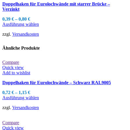
können
Doppelhaken für Eurolochwände mit starrer Brücke –
auf
Verzinkt
der
Produktseite
0,39
€
–
0,80
€
gewählt
Dieses
Ausführung wählen
werden
Produkt
zzgl.
Versandkosten
weist
mehrere
Varianten
Ähnliche Produkte
auf.
Die
Optionen
Compare
können
Quick view
auf
Add to wishlist
der
Produktseite
Doppelhaken für Eurolochwände – Schwarz RAL9005
gewählt
werden
0,72
€
–
1,15
€
Dieses
Ausführung wählen
Produkt
zzgl.
Versandkosten
weist
mehrere
Varianten
Compare
auf.
Quick view
Die