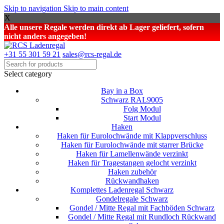
Skip to navigation
Skip to main content
X
Alle unsere Regale werden direkt ab Lager geliefert, sofern
nicht anders angegeben!
+31 55 301 59 21
sales@rcs-regal.de
Select category
Bay in a Box
Schwarz RAL9005
Folg Modul
Start Modul
Haken
Haken für Eurolochwände mit Klappverschluss
Haken für Eurolochwände mit starrer Brücke
Haken für Lamellenwände verzinkt
Haken für Tragestangen gelocht verzinkt
Haken zubehör
Rückwandhaken
Komplettes Ladenregal Schwarz
Gondelregale Schwarz
Gondel / Mitte Regal mit Fachböden Schwarz
Gondel / Mitte Regal mit Rundloch Rückwand