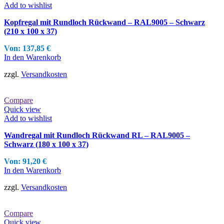
Add to wishlist
Optionen
können
Kopfregal mit Rundloch Rückwand – RAL9005 – Schwarz
auf
(210 x 100 x 37)
der
Produktseite
Von:
137,85
€
gewählt
In den Warenkorb
werden
zzgl.
Versandkosten
Compare
Quick view
Add to wishlist
Wandregal mit Rundloch Rückwand RL – RAL9005 –
Schwarz (180 x 100 x 37)
Von:
91,20
€
In den Warenkorb
zzgl.
Versandkosten
Compare
Quick view