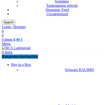
Sonstiges
Tragestangen gelocht
Shopping_Feed
Uncategorized
Search
Login / Register
0
0
0
items
0,00
€
Menu
0
items
Kategorien durchsuchen
Bay in a Box
Schwarz RAL9005