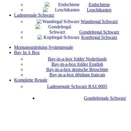
Endschiene
Leuchtkasten
Ladenregale Schwarz
Wandregal Schwarz
Gondelregal Schwarz
Kopfregal Schwarz
Montageanleitung Systemregale
Bay In A Box
Bay-in-a-box folder Nederlands
Bay-in-a-box folder English
Bay-in-a-box deutsche Broschüre
Bay-in-a-box dépliant français
Komplette Regale
Ladenregale Schwarz RAL9005
Gondelregale Schwarz