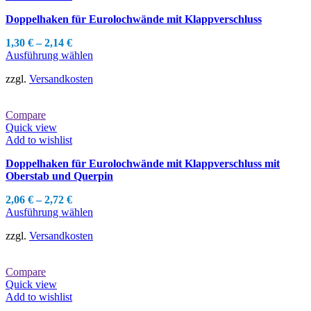
können
Doppelhaken für Eurolochwände mit Klappverschluss
auf
der
1,30
€
–
2,14
€
Produktseite
Dieses
Ausführung wählen
gewählt
Produkt
werden
zzgl.
Versandkosten
weist
mehrere
Varianten
Compare
auf.
Quick view
Die
Add to wishlist
Optionen
können
Doppelhaken für Eurolochwände mit Klappverschluss mit
auf
Oberstab und Querpin
der
Produktseite
2,06
€
–
2,72
€
gewählt
Dieses
Ausführung wählen
werden
Produkt
zzgl.
Versandkosten
weist
mehrere
Varianten
Compare
auf.
Quick view
Die
Add to wishlist
Optionen