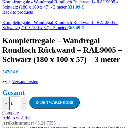
Komplettregale - Wandregal Rundloch Rückwand - RAL9005 -
Schwarz (180 x 100 x 47) - 3 meter
331,09
€
Back to products
Komplettregale - Wandregal Rundloch Rückwand - RAL9005 -
Schwarz (210 x 100 x 37) - 3 meter
363,49
€
Komplettregale – Wandregal
Rundloch Rückwand – RAL9005 –
Schwarz (180 x 100 x 57) – 3 meter
347,04
€
zzgl.
Versandkosten
Komplettregale - Wandregal Rundloch Rüc
IN DEN WARENKORB
-
+
Compare
Add to wishlist
Artikelnummer:
45.21.7556