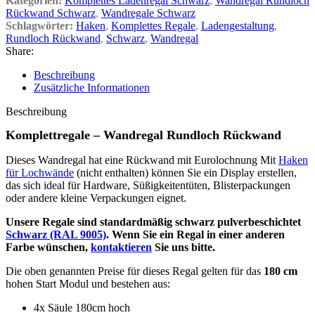
Kategorien:
Komplettes Ladenregal Schwarz
,
Wandregal Rundloch
Rückwand Schwarz
,
Wandregale Schwarz
Schlagwörter:
Haken
,
Komplettes Regale
,
Ladengestaltung
,
Rundloch Rückwand
,
Schwarz
,
Wandregal
Share:
Beschreibung
Zusätzliche Informationen
Beschreibung
Komplettregale – Wandregal Rundloch Rückwand
Dieses Wandregal hat eine Rückwand mit Eurolochnung Mit
Haken
für Lochwände
(nicht enthalten) können Sie ein Display erstellen,
das sich ideal für Hardware, Süßigkeitentüten, Blisterpackungen
oder andere kleine Verpackungen eignet.
Unsere Regale sind standardmäßig schwarz pulverbeschichtet
Schwarz (RAL 9005)
. Wenn Sie ein Regal in einer anderen
Farbe wünschen,
kontaktieren
Sie uns bitte.
Die oben genannten Preise für dieses Regal gelten für das
180 cm
hohen Start Modul und bestehen aus:
4x Säule 180cm hoch