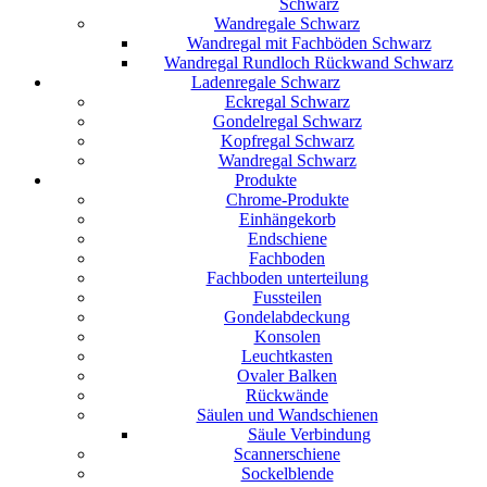
Schwarz
Wandregale Schwarz
Wandregal mit Fachböden Schwarz
Wandregal Rundloch Rückwand Schwarz
Ladenregale Schwarz
Eckregal Schwarz
Gondelregal Schwarz
Kopfregal Schwarz
Wandregal Schwarz
Produkte
Chrome-Produkte
Einhängekorb
Endschiene
Fachboden
Fachboden unterteilung
Fussteilen
Gondelabdeckung
Konsolen
Leuchtkasten
Ovaler Balken
Rückwände
Säulen und Wandschienen
Säule Verbindung
Scannerschiene
Sockelblende