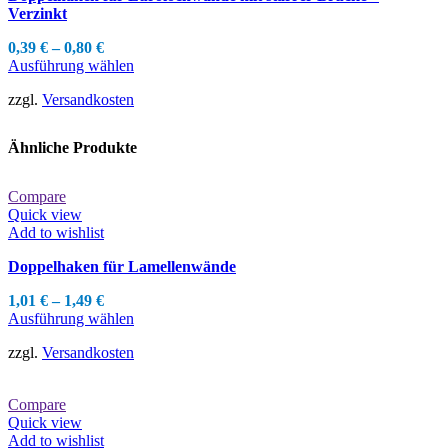
auf
Verzinkt
der
Produktseite
0,39
€
–
0,80
€
gewählt
Dieses
Ausführung wählen
werden
Produkt
zzgl.
Versandkosten
weist
mehrere
Varianten
Ähnliche Produkte
auf.
Die
Optionen
Compare
können
Quick view
auf
Add to wishlist
der
Produktseite
Doppelhaken für Lamellenwände
gewählt
werden
1,01
€
–
1,49
€
Dieses
Ausführung wählen
Produkt
zzgl.
Versandkosten
weist
mehrere
Varianten
Compare
auf.
Quick view
Die
Add to wishlist
Optionen