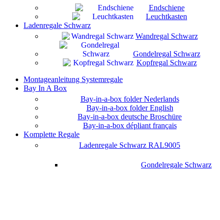
Endschiene
Leuchtkasten
Ladenregale Schwarz
Wandregal Schwarz
Gondelregal Schwarz
Kopfregal Schwarz
Montageanleitung Systemregale
Bay In A Box
Bay-in-a-box folder Nederlands
Bay-in-a-box folder English
Bay-in-a-box deutsche Broschüre
Bay-in-a-box dépliant français
Komplette Regale
Ladenregale Schwarz RAL9005
Gondelregale Schwarz