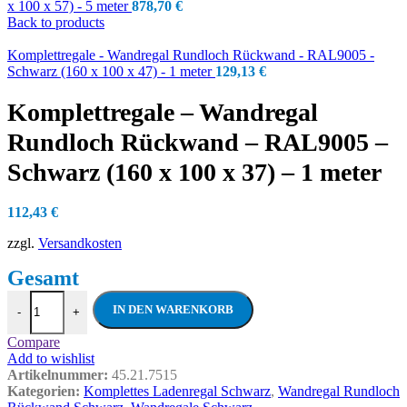
x 100 x 57) - 5 meter
878,70
€
Back to products
Komplettregale - Wandregal Rundloch Rückwand - RAL9005 -
Schwarz (160 x 100 x 47) - 1 meter
129,13
€
Komplettregale – Wandregal
Rundloch Rückwand – RAL9005 –
Schwarz (160 x 100 x 37) – 1 meter
112,43
€
zzgl.
Versandkosten
Komplettregale - Wandregal Rundloch Rüc
IN DEN WARENKORB
-
+
Compare
Add to wishlist
Artikelnummer:
45.21.7515
Kategorien:
Komplettes Ladenregal Schwarz
,
Wandregal Rundloch