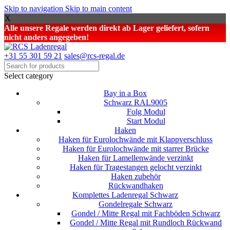
Skip to navigation
Skip to main content
X
Alle unsere Regale werden direkt ab Lager geliefert, sofern
nicht anders angegeben!
+31 55 301 59 21
sales@rcs-regal.de
Select category
Bay in a Box
Schwarz RAL9005
Folg Modul
Start Modul
Haken
Haken für Eurolochwände mit Klappverschluss
Haken für Eurolochwände mit starrer Brücke
Haken für Lamellenwände verzinkt
Haken für Tragestangen gelocht verzinkt
Haken zubehör
Rückwandhaken
Komplettes Ladenregal Schwarz
Gondelregale Schwarz
Gondel / Mitte Regal mit Fachböden Schwarz
Gondel / Mitte Regal mit Rundloch Rückwand