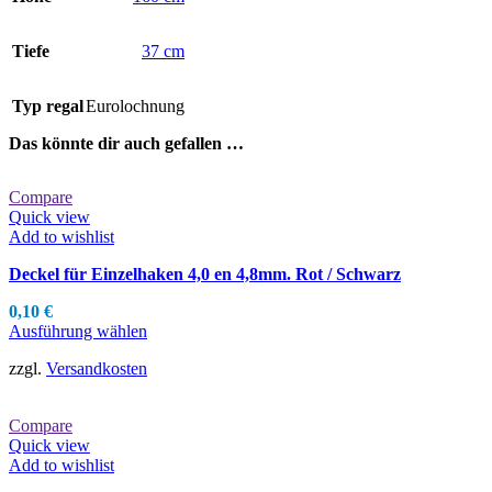
Tiefe
37 cm
Typ regal
Eurolochnung
Das könnte dir auch gefallen …
Compare
Quick view
Add to wishlist
Deckel für Einzelhaken 4,0 en 4,8mm. Rot / Schwarz
0,10
€
Dieses
Ausführung wählen
Produkt
zzgl.
Versandkosten
weist
mehrere
Varianten
Compare
auf.
Quick view
Die
Add to wishlist
Optionen
können