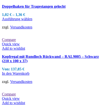
können
Doppelhaken für Tragestangen gelocht
auf
der
1,02
€
–
1,36
€
Produktseite
Dieses
Ausführung wählen
gewählt
Produkt
werden
zzgl.
Versandkosten
weist
mehrere
Varianten
Compare
auf.
Quick view
Die
Add to wishlist
Optionen
können
Kopfregal mit Rundloch Rückwand – RAL9005 – Schwarz
auf
(210 x 100 x 37)
der
Produktseite
Von:
137,85
€
gewählt
In den Warenkorb
werden
zzgl.
Versandkosten
Compare
Quick view
Add to wishlist