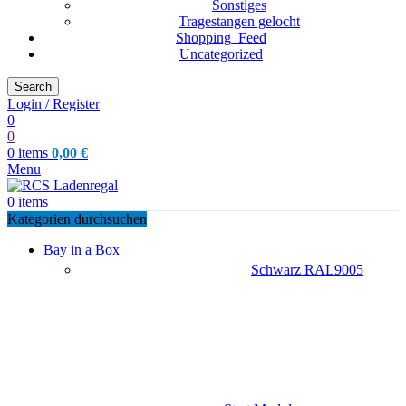
Sonstiges
Tragestangen gelocht
Shopping_Feed
Uncategorized
Search
Login / Register
0
0
0
items
0,00
€
Menu
0
items
Kategorien durchsuchen
Bay in a Box
Schwarz RAL9005