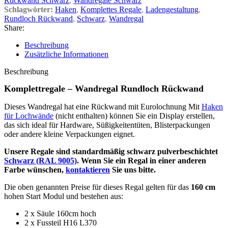
Rückwand Schwarz
,
Wandregale Schwarz
Schlagwörter:
Haken
,
Komplettes Regale
,
Ladengestaltung
,
Rundloch Rückwand
,
Schwarz
,
Wandregal
Share:
Beschreibung
Zusätzliche Informationen
Beschreibung
Komplettregale – Wandregal Rundloch Rückwand
Dieses Wandregal hat eine Rückwand mit Eurolochnung Mit
Haken
für Lochwände
(nicht enthalten) können Sie ein Display erstellen,
das sich ideal für Hardware, Süßigkeitentüten, Blisterpackungen
oder andere kleine Verpackungen eignet.
Unsere Regale sind standardmäßig schwarz pulverbeschichtet
Schwarz (RAL 9005)
. Wenn Sie ein Regal in einer anderen
Farbe wünschen,
kontaktieren
Sie uns bitte.
Die oben genannten Preise für dieses Regal gelten für das
160 cm
hohen Start Modul und bestehen aus:
2 x Säule 160cm hoch
2 x Fussteil H16 L370