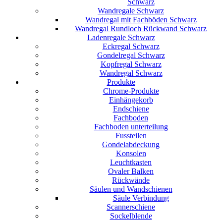
Schwarz
Wandregale Schwarz
Wandregal mit Fachböden Schwarz
Wandregal Rundloch Rückwand Schwarz
Ladenregale Schwarz
Eckregal Schwarz
Gondelregal Schwarz
Kopfregal Schwarz
Wandregal Schwarz
Produkte
Chrome-Produkte
Einhängekorb
Endschiene
Fachboden
Fachboden unterteilung
Fussteilen
Gondelabdeckung
Konsolen
Leuchtkasten
Ovaler Balken
Rückwände
Säulen und Wandschienen
Säule Verbindung
Scannerschiene
Sockelblende