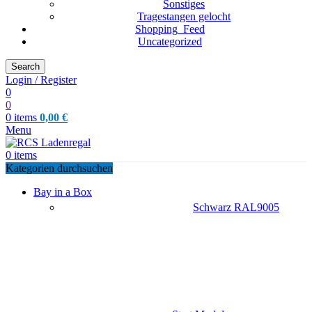
Sonstiges
Tragestangen gelocht
Shopping_Feed
Uncategorized
Search
Login / Register
0
0
0
items
0,00
€
Menu
0
items
Kategorien durchsuchen
Bay in a Box
Schwarz RAL9005