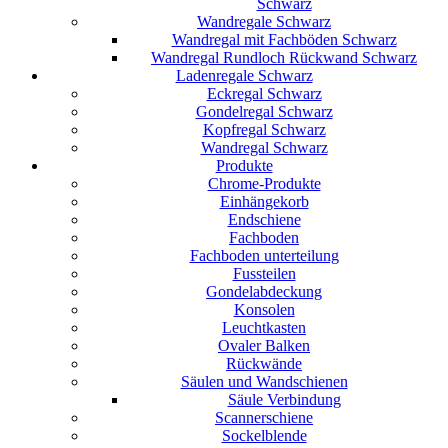
Schwarz
Wandregale Schwarz
Wandregal mit Fachböden Schwarz
Wandregal Rundloch Rückwand Schwarz
Ladenregale Schwarz
Eckregal Schwarz
Gondelregal Schwarz
Kopfregal Schwarz
Wandregal Schwarz
Produkte
Chrome-Produkte
Einhängekorb
Endschiene
Fachboden
Fachboden unterteilung
Fussteilen
Gondelabdeckung
Konsolen
Leuchtkasten
Ovaler Balken
Rückwände
Säulen und Wandschienen
Säule Verbindung
Scannerschiene
Sockelblende