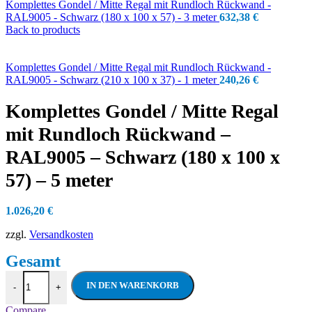
Komplettes Gondel / Mitte Regal mit Rundloch Rückwand -
RAL9005 - Schwarz (180 x 100 x 57) - 3 meter
632,38
€
Back to products
Komplettes Gondel / Mitte Regal mit Rundloch Rückwand -
RAL9005 - Schwarz (210 x 100 x 37) - 1 meter
240,26
€
Komplettes Gondel / Mitte Regal
mit Rundloch Rückwand –
RAL9005 – Schwarz (180 x 100 x
57) – 5 meter
1.026,20
€
zzgl.
Versandkosten
Komplettes Gondel / Mitte Regal mit Rund
IN DEN WARENKORB
-
+
Compare