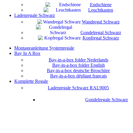
Endschiene
Leuchtkasten
Ladenregale Schwarz
Wandregal Schwarz
Gondelregal Schwarz
Kopfregal Schwarz
Montageanleitung Systemregale
Bay In A Box
Bay-in-a-box folder Nederlands
Bay-in-a-box folder English
Bay-in-a-box deutsche Broschüre
Bay-in-a-box dépliant français
Komplette Regale
Ladenregale Schwarz RAL9005
Gondelregale Schwarz