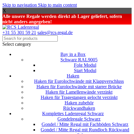
Skip to navigation
Skip to main content
X
Alle unsere Regale werden direkt ab Lager geliefert, sofern
nicht anders angegeben!
+31 55 301 59 21
sales@rcs-regal.de
Select category
Bay in a Box
Schwarz RAL9005
Folg Modul
Start Modul
Haken
Haken für Eurolochwände mit Klappverschluss
Haken für Eurolochwände mit starrer Brücke
Haken für Lamellenwände verzinkt
Haken für Tragestangen gelocht verzinkt
Haken zubehör
Rückwandhaken
Komplettes Ladenregal Schwarz
Gondelregale Schwarz
Gondel / Mitte Regal mit Fachböden Schwarz
Gondel / Mitte Regal mit Rundloch Rückwand