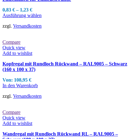
0,83
€
–
1,23
€
Dieses
Ausführung wählen
Produkt
zzgl.
Versandkosten
weist
mehrere
Varianten
Compare
auf.
Quick view
Die
Add to wishlist
Optionen
können
Kopfregal mit Rundloch Rückwand – RAL9005 – Schwarz
auf
(160 x 100 x 37)
der
Produktseite
Von:
108,95
€
gewählt
In den Warenkorb
werden
zzgl.
Versandkosten
Compare
Quick view
Add to wishlist
Wandregal mit Rundloch Rückwand RL – RAL9005 –