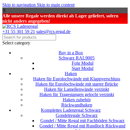
Skip to navigation
Skip to main content
X
Alle unsere Regale werden direkt ab Lager geliefert, sofern
nicht anders angegeben!
+31 55 301 59 21
sales@rcs-regal.de
Select category
Bay in a Box
Schwarz RAL9005
Folg Modul
Start Modul
Haken
Haken für Eurolochwände mit Klappverschluss
Haken für Eurolochwände mit starrer Brücke
Haken für Lamellenwände verzinkt
Haken für Tragestangen gelocht verzinkt
Haken zubehör
Rückwandhaken
Komplettes Ladenregal Schwarz
Gondelregale Schwarz
Gondel / Mitte Regal mit Fachböden Schwarz
Gondel / Mitte Regal mit Rundloch Rückwand