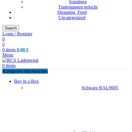
Sonstiges
Tragestangen gelocht
Shopping_Feed
Uncategorized
Search
Login / Register
0
0
0
items
0,00
€
Menu
0
items
Kategorien durchsuchen
Bay in a Box
Schwarz RAL9005