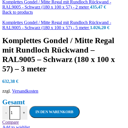
Komplettes Gondel / Mitte Regal mit Rundloch Rückwand -
RAL9005 - Schwarz (180 x 100 x 57) - 2 meter
435,47
€
Back to products
Komplettes Gondel / Mitte Regal mit Rundloch Rückwand -
RAL9005 - Schwarz (180 x 100 x 57) - 5 meter
1.026,20
€
Komplettes Gondel / Mitte Regal
mit Rundloch Rückwand –
RAL9005 – Schwarz (180 x 100 x
57) – 3 meter
632,38
€
zzgl.
Versandkosten
Komplettes Gondel / Mitte Regal mit Rund
IN DEN WARENKORB
-
+
Compare
Add to wishlist