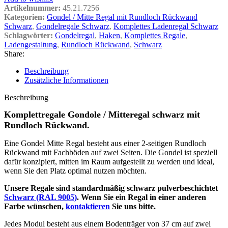
Artikelnummer:
45.21.7256
Kategorien:
Gondel / Mitte Regal mit Rundloch Rückwand
Schwarz
,
Gondelregale Schwarz
,
Komplettes Ladenregal Schwarz
Schlagwörter:
Gondelregal
,
Haken
,
Komplettes Regale
,
Ladengestaltung
,
Rundloch Rückwand
,
Schwarz
Share:
Beschreibung
Zusätzliche Informationen
Beschreibung
Komplettregale Gondole / Mitteregal schwarz mit
Rundloch Rückwand.
Eine Gondel Mitte Regal besteht aus einer 2-seitigen Rundloch
Rückwand mit Fachböden auf zwei Seiten. Die Gondel ist speziell
dafür konzipiert, mitten im Raum aufgestellt zu werden und ideal,
wenn Sie den Platz optimal nutzen möchten.
Unsere Regale sind standardmäßig schwarz pulverbeschichtet
Schwarz (RAL 9005)
. Wenn Sie ein Regal in einer anderen
Farbe wünschen,
kontaktieren
Sie uns bitte.
Jedes Modul besteht aus einem Bodenträger von 37 cm auf zwei