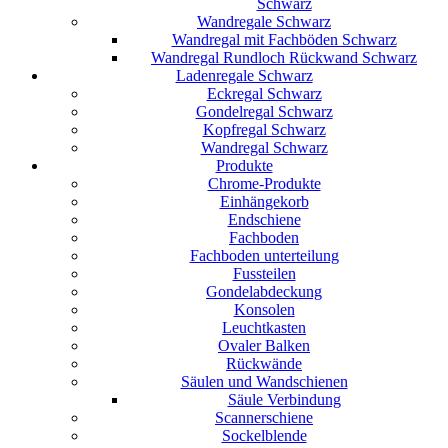
Schwarz
Wandregale Schwarz
Wandregal mit Fachböden Schwarz
Wandregal Rundloch Rückwand Schwarz
Ladenregale Schwarz
Eckregal Schwarz
Gondelregal Schwarz
Kopfregal Schwarz
Wandregal Schwarz
Produkte
Chrome-Produkte
Einhängekorb
Endschiene
Fachboden
Fachboden unterteilung
Fussteilen
Gondelabdeckung
Konsolen
Leuchtkasten
Ovaler Balken
Rückwände
Säulen und Wandschienen
Säule Verbindung
Scannerschiene
Sockelblende