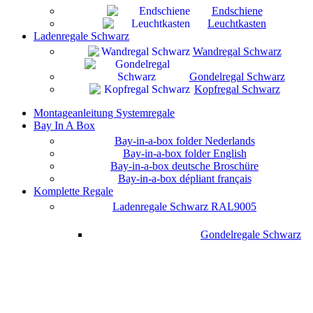
Endschiene
Leuchtkasten
Ladenregale Schwarz
Wandregal Schwarz
Gondelregal Schwarz
Kopfregal Schwarz
Montageanleitung Systemregale
Bay In A Box
Bay-in-a-box folder Nederlands
Bay-in-a-box folder English
Bay-in-a-box deutsche Broschüre
Bay-in-a-box dépliant français
Komplette Regale
Ladenregale Schwarz RAL9005
Gondelregale Schwarz