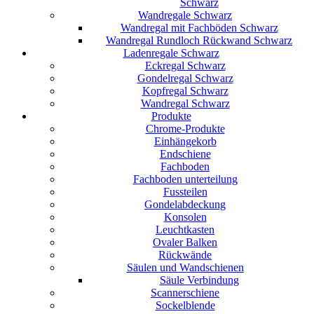
Schwarz
Wandregale Schwarz
Wandregal mit Fachböden Schwarz
Wandregal Rundloch Rückwand Schwarz
Ladenregale Schwarz
Eckregal Schwarz
Gondelregal Schwarz
Kopfregal Schwarz
Wandregal Schwarz
Produkte
Chrome-Produkte
Einhängekorb
Endschiene
Fachboden
Fachboden unterteilung
Fussteilen
Gondelabdeckung
Konsolen
Leuchtkasten
Ovaler Balken
Rückwände
Säulen und Wandschienen
Säule Verbindung
Scannerschiene
Sockelblende