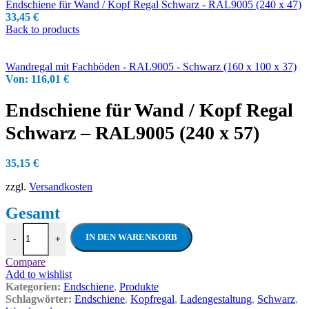
Endschiene für Wand / Kopf Regal Schwarz - RAL9005 (240 x 47)
33,45
€
Back to products
Wandregal mit Fachböden - RAL9005 - Schwarz (160 x 100 x 37)
Von:
116,01
€
Endschiene für Wand / Kopf Regal
Schwarz – RAL9005 (240 x 57)
35,15
€
zzgl.
Versandkosten
Endschiene für Wand / Kopf Regal Schwar
IN DEN WARENKORB
-
+
Compare
Add to wishlist
Kategorien:
Endschiene
,
Produkte
Schlagwörter:
Endschiene
,
Kopfregal
,
Ladengestaltung
,
Schwarz
,