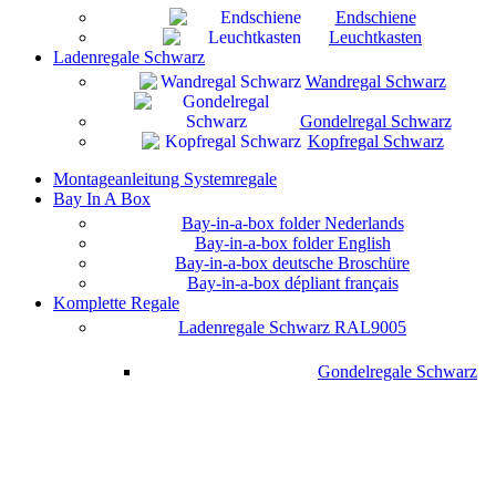
Endschiene
Leuchtkasten
Ladenregale Schwarz
Wandregal Schwarz
Gondelregal Schwarz
Kopfregal Schwarz
Montageanleitung Systemregale
Bay In A Box
Bay-in-a-box folder Nederlands
Bay-in-a-box folder English
Bay-in-a-box deutsche Broschüre
Bay-in-a-box dépliant français
Komplette Regale
Ladenregale Schwarz RAL9005
Gondelregale Schwarz