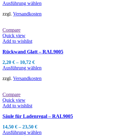
Dieses
Ausführung wählen
Produkt
zzgl.
Versandkosten
weist
mehrere
Varianten
Compare
auf.
Quick view
Die
Add to wishlist
Optionen
können
Rückwand Glatt – RAL9005
auf
der
2,20
€
–
10,72
€
Produktseite
Dieses
Ausführung wählen
gewählt
Produkt
werden
zzgl.
Versandkosten
weist
mehrere
Varianten
Compare
auf.
Quick view
Die
Add to wishlist
Optionen
können
Säule für Ladenregal – RAL9005
auf
der
14,50
€
–
23,50
€
Produktseite
Dieses
Ausführung wählen
gewählt
Produkt