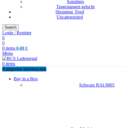
Sonstiges
Tragestangen gelocht
Shopping_Feed
Uncategorized
Search
Login / Register
0
0
0
items
0,00
€
Menu
0
items
Kategorien durchsuchen
Bay in a Box
Schwarz RAL9005