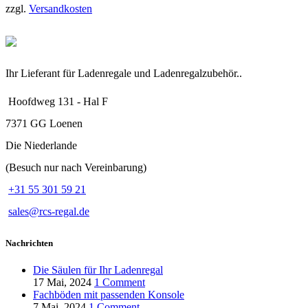
werden
zzgl.
Versandkosten
weist
mehrere
Varianten
auf.
Die
Optionen
Ihr Lieferant für Ladenregale und Ladenregalzubehör..
können
auf
Hoofdweg 131 - Hal F
der
Produktseite
7371 GG Loenen
gewählt
Die Niederlande
werden
(Besuch nur nach Vereinbarung)
+31 55 301 59 21
sales@rcs-regal.de
Nachrichten
Die Säulen für Ihr Ladenregal
17 Mai, 2024
1 Comment
Fachböden mit passenden Konsole
7 Mai, 2024
1 Comment