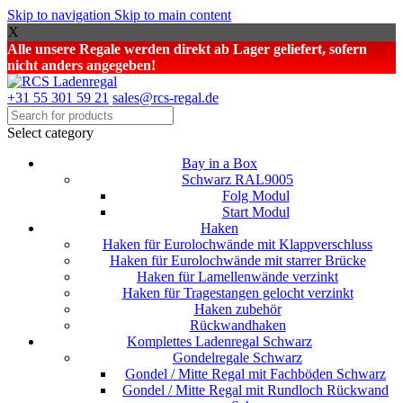
Skip to navigation
Skip to main content
X
Alle unsere Regale werden direkt ab Lager geliefert, sofern
nicht anders angegeben!
+31 55 301 59 21
sales@rcs-regal.de
Select category
Bay in a Box
Schwarz RAL9005
Folg Modul
Start Modul
Haken
Haken für Eurolochwände mit Klappverschluss
Haken für Eurolochwände mit starrer Brücke
Haken für Lamellenwände verzinkt
Haken für Tragestangen gelocht verzinkt
Haken zubehör
Rückwandhaken
Komplettes Ladenregal Schwarz
Gondelregale Schwarz
Gondel / Mitte Regal mit Fachböden Schwarz
Gondel / Mitte Regal mit Rundloch Rückwand