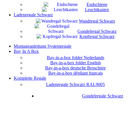
Endschiene
Leuchtkasten
Ladenregale Schwarz
Wandregal Schwarz
Gondelregal Schwarz
Kopfregal Schwarz
Montageanleitung Systemregale
Bay In A Box
Bay-in-a-box folder Nederlands
Bay-in-a-box folder English
Bay-in-a-box deutsche Broschüre
Bay-in-a-box dépliant français
Komplette Regale
Ladenregale Schwarz RAL9005
Gondelregale Schwarz