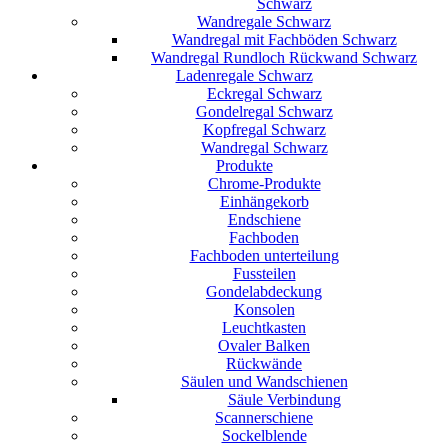
Schwarz
Wandregale Schwarz
Wandregal mit Fachböden Schwarz
Wandregal Rundloch Rückwand Schwarz
Ladenregale Schwarz
Eckregal Schwarz
Gondelregal Schwarz
Kopfregal Schwarz
Wandregal Schwarz
Produkte
Chrome-Produkte
Einhängekorb
Endschiene
Fachboden
Fachboden unterteilung
Fussteilen
Gondelabdeckung
Konsolen
Leuchtkasten
Ovaler Balken
Rückwände
Säulen und Wandschienen
Säule Verbindung
Scannerschiene
Sockelblende