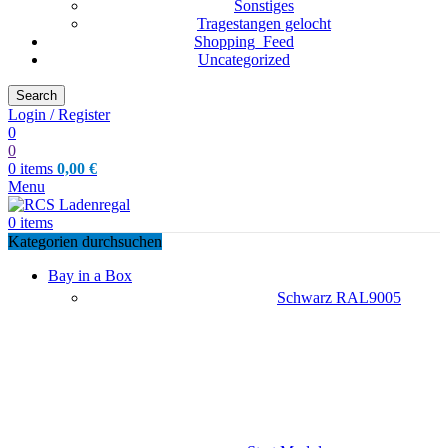
Sonstiges
Tragestangen gelocht
Shopping_Feed
Uncategorized
Search
Login / Register
0
0
0
items
0,00
€
Menu
0
items
Kategorien durchsuchen
Bay in a Box
Schwarz RAL9005