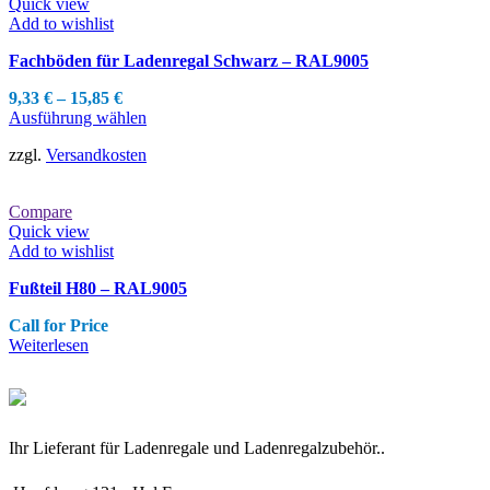
Quick view
Add to wishlist
Fachböden für Ladenregal Schwarz – RAL9005
9,33
€
–
15,85
€
Dieses
Ausführung wählen
Produkt
zzgl.
Versandkosten
weist
mehrere
Varianten
Compare
auf.
Quick view
Die
Add to wishlist
Optionen
können
Fußteil H80 – RAL9005
auf
der
Call for Price
Produktseite
Weiterlesen
gewählt
werden
Ihr Lieferant für Ladenregale und Ladenregalzubehör..