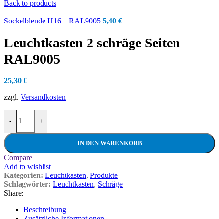
Back to products
Sockelblende H16 – RAL9005
5,40
€
Leuchtkasten 2 schräge Seiten
RAL9005
25,30
€
zzgl.
Versandkosten
Leuchtkasten 2 schräge Seiten RAL9005 Menge
-
+
IN DEN WARENKORB
Compare
Add to wishlist
Kategorien:
Leuchtkasten
,
Produkte
Schlagwörter:
Leuchtkasten
,
Schräge
Share:
Beschreibung
Zusätzliche Informationen