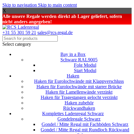
Skip to navigation
Skip to main content
X
Alle unsere Regale werden direkt ab Lager geliefert, sofern
nicht anders angegeben!
+31 55 301 59 21
sales@rcs-regal.de
Select category
Bay in a Box
Schwarz RAL9005
Folg Modul
Start Modul
Haken
Haken für Eurolochwände mit Klappverschluss
Haken für Eurolochwände mit starrer Brücke
Haken für Lamellenwände verzinkt
Haken für Tragestangen gelocht verzinkt
Haken zubehör
Rückwandhaken
Komplettes Ladenregal Schwarz
Gondelregale Schwarz
Gondel / Mitte Regal mit Fachböden Schwarz
Gondel / Mitte Regal mit Rundloch Rückwand