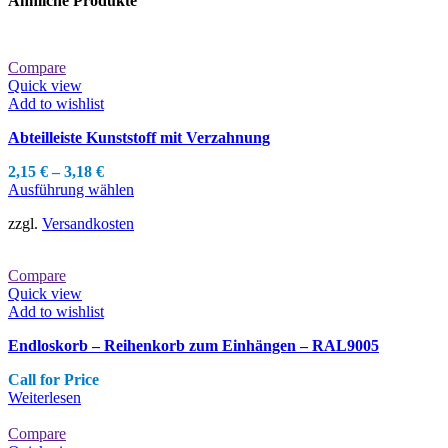
Ähnliche Produkte
Compare
Quick view
Add to wishlist
Abteilleiste Kunststoff mit Verzahnung
2,15
€
–
3,18
€
Dieses
Ausführung wählen
Produkt
zzgl.
Versandkosten
weist
mehrere
Varianten
Compare
auf.
Quick view
Die
Add to wishlist
Optionen
können
Endloskorb – Reihenkorb zum Einhängen – RAL9005
auf
der
Call for Price
Produktseite
Weiterlesen
gewählt
werden
Compare