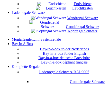
Endschiene
Leuchtkasten
Ladenregale Schwarz
Wandregal Schwarz
Gondelregal Schwarz
Kopfregal Schwarz
Montageanleitung Systemregale
Bay In A Box
Bay-in-a-box folder Nederlands
Bay-in-a-box folder English
Bay-in-a-box deutsche Broschüre
Bay-in-a-box dépliant français
Komplette Regale
Ladenregale Schwarz RAL9005
Gondelregale Schwarz