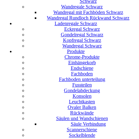
Schwarz
Wandregale Schwarz
Wandregal mit Fachböden Schwarz
Wandregal Rundloch Rückwand Schwarz
Ladenregale Schwarz
Eckregal Schwarz
Gondelregal Schwarz
Kopfregal Schwarz
Wandregal Schwarz
Produkte
Chrome-Produkte
Einhängekorb
Endschiene
Fachboden
Fachboden unterteilung
Fussteilen
Gondelabdeckung
Konsolen
Leuchtkasten
Ovaler Balken
Rückwände
Säulen und Wandschienen
Säule Verbindung
Scannerschiene
Sockelblende