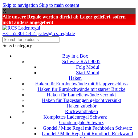
Skip to navigation
Skip to main content
X
Alle unsere Regale werden direkt ab Lager geliefert, sofern
nicht anders angegeben!
+31 55 301 59 21
sales@rcs-regal.de
Select category
Bay in a Box
Schwarz RAL9005
Folg Modul
Start Modul
Haken
Haken für Eurolochwände mit Klappverschluss
Haken für Eurolochwände mit starrer Brücke
Haken für Lamellenwände verzinkt
Haken für Tragestangen gelocht verzinkt
Haken zubehör
Rückwandhaken
Komplettes Ladenregal Schwarz
Gondelregale Schwarz
Gondel / Mitte Regal mit Fachböden Schwarz
Gondel / Mitte Regal mit Rundloch Rückwand