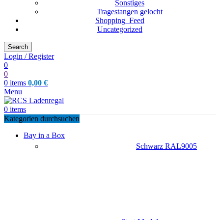
Sonstiges
Tragestangen gelocht
Shopping_Feed
Uncategorized
Search
Login / Register
0
0
0
items
0,00
€
Menu
0
items
Kategorien durchsuchen
Bay in a Box
Schwarz RAL9005