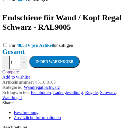
Endschiene für Wand / Kopf Regal
Schwarz - RAL9005
Für
40,53
€
pro Artikel
hinzufügen
Wandregal mit Fachböden - RAL9005 - Sch
IN DEN WARENKORB
-
+
Compare
Add to wishlist
Artikelnummer:
45.10.8165
Kategorie:
Wandregal Schwarz
Schlagwörter:
Fachböden
,
Ladengestaltung
,
Regale
,
Schwarz
,
Wandregal
Share:
Beschreibung
Zusätzliche Informationen
Beschreibung