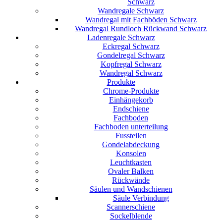
Schwarz
Wandregale Schwarz
Wandregal mit Fachböden Schwarz
Wandregal Rundloch Rückwand Schwarz
Ladenregale Schwarz
Eckregal Schwarz
Gondelregal Schwarz
Kopfregal Schwarz
Wandregal Schwarz
Produkte
Chrome-Produkte
Einhängekorb
Endschiene
Fachboden
Fachboden unterteilung
Fussteilen
Gondelabdeckung
Konsolen
Leuchtkasten
Ovaler Balken
Rückwände
Säulen und Wandschienen
Säule Verbindung
Scannerschiene
Sockelblende