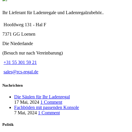
auf.
Die
Optionen
Ihr Lieferant für Ladenregale und Ladenregalzubehör..
können
auf
Hoofdweg 131 - Hal F
der
Produktseite
7371 GG Loenen
gewählt
Die Niederlande
werden
(Besuch nur nach Vereinbarung)
+31 55 301 59 21
sales@rcs-regal.de
Nachrichten
Die Säulen für Ihr Ladenregal
17 Mai, 2024
1 Comment
Fachböden mit passenden Konsole
7 Mai, 2024
1 Comment
Politik