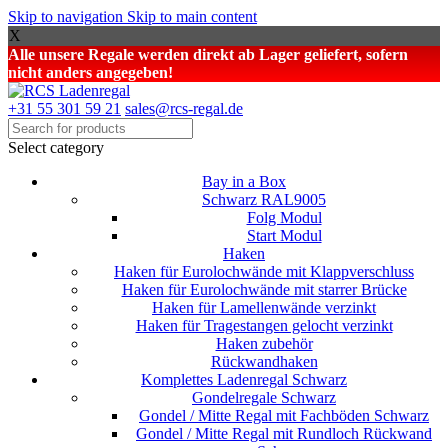
Skip to navigation
Skip to main content
X
Alle unsere Regale werden direkt ab Lager geliefert, sofern
nicht anders angegeben!
+31 55 301 59 21
sales@rcs-regal.de
Select category
Bay in a Box
Schwarz RAL9005
Folg Modul
Start Modul
Haken
Haken für Eurolochwände mit Klappverschluss
Haken für Eurolochwände mit starrer Brücke
Haken für Lamellenwände verzinkt
Haken für Tragestangen gelocht verzinkt
Haken zubehör
Rückwandhaken
Komplettes Ladenregal Schwarz
Gondelregale Schwarz
Gondel / Mitte Regal mit Fachböden Schwarz
Gondel / Mitte Regal mit Rundloch Rückwand