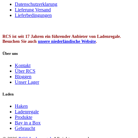
Datenschutzerklarung
Lieferung Versand
Lieferbedingungen
RCS ist seit 17 Jahren ein führender Anbieter von Ladenregale.
Besuchen Sie auch
unsere niederländische Website
.
Über uns
Kontakt
Über RCS
Bloggen
Unser Lager
Laden
Haken
Ladenregale
Produkte
Bay in a Box
Gebraucht