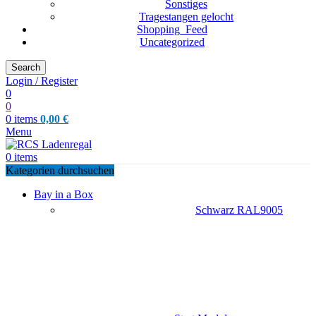
Sonstiges
Tragestangen gelocht
Shopping_Feed
Uncategorized
Search
Login / Register
0
0
0
items
0,00
€
Menu
0
items
Kategorien durchsuchen
Bay in a Box
Schwarz RAL9005