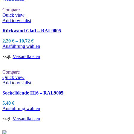
Compare
Quick view
Add to wishlist
Rückwand Glatt – RAL9005
2,20
€
–
10,72
€
Dieses
Ausführung wählen
Produkt
zzgl.
Versandkosten
weist
mehrere
Varianten
Compare
auf.
Quick view
Die
Add to wishlist
Optionen
können
Sockelblende H16 – RAL9005
auf
der
5,40
€
Produktseite
Dieses
Ausführung wählen
gewählt
Produkt
werden
zzgl.
Versandkosten
weist
mehrere
Varianten