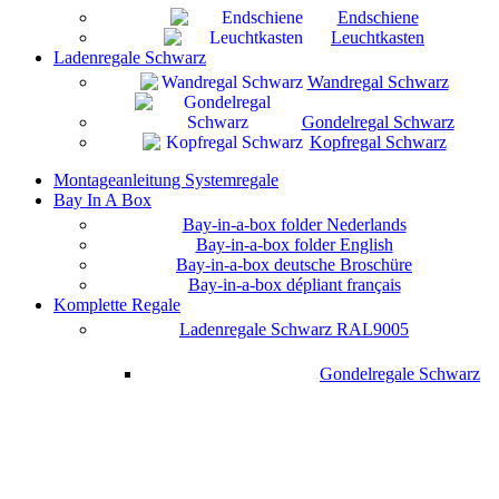
Endschiene
Leuchtkasten
Ladenregale Schwarz
Wandregal Schwarz
Gondelregal Schwarz
Kopfregal Schwarz
Montageanleitung Systemregale
Bay In A Box
Bay-in-a-box folder Nederlands
Bay-in-a-box folder English
Bay-in-a-box deutsche Broschüre
Bay-in-a-box dépliant français
Komplette Regale
Ladenregale Schwarz RAL9005
Gondelregale Schwarz