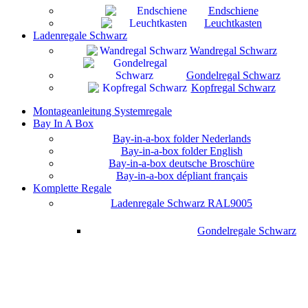
Endschiene
Leuchtkasten
Ladenregale Schwarz
Wandregal Schwarz
Gondelregal Schwarz
Kopfregal Schwarz
Montageanleitung Systemregale
Bay In A Box
Bay-in-a-box folder Nederlands
Bay-in-a-box folder English
Bay-in-a-box deutsche Broschüre
Bay-in-a-box dépliant français
Komplette Regale
Ladenregale Schwarz RAL9005
Gondelregale Schwarz