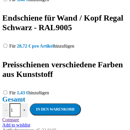
Endschiene für Wand / Kopf Regal
Schwarz - RAL9005
Für
28,72
€
pro Artikel
hinzufügen
Preisschienen verschiedene Farben
aus Kunststoff
Für
1,43
€
hinzufügen
Kopfregal mit Lamellen Rückwand - RAL90
IN DEN WARENKORB
-
+
Compare
Add to wishlist