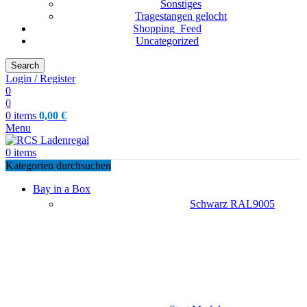
Sonstiges
Tragestangen gelocht
Shopping_Feed
Uncategorized
Search
Login / Register
0
0
0
items
0,00
€
Menu
0
items
Kategorien durchsuchen
Bay in a Box
Schwarz RAL9005