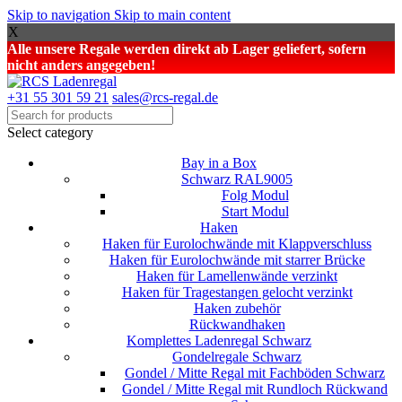
Skip to navigation
Skip to main content
X
Alle unsere Regale werden direkt ab Lager geliefert, sofern
nicht anders angegeben!
+31 55 301 59 21
sales@rcs-regal.de
Select category
Bay in a Box
Schwarz RAL9005
Folg Modul
Start Modul
Haken
Haken für Eurolochwände mit Klappverschluss
Haken für Eurolochwände mit starrer Brücke
Haken für Lamellenwände verzinkt
Haken für Tragestangen gelocht verzinkt
Haken zubehör
Rückwandhaken
Komplettes Ladenregal Schwarz
Gondelregale Schwarz
Gondel / Mitte Regal mit Fachböden Schwarz
Gondel / Mitte Regal mit Rundloch Rückwand