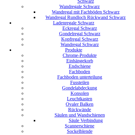
Schwarz
Wandregale Schwarz
Wandregal mit Fachböden Schwarz
Wandregal Rundloch Rückwand Schwarz
Ladenregale Schwarz
Eckregal Schwarz
Gondelregal Schwarz
Kopfregal Schwarz
Wandregal Schwarz
Produkte
Chrome-Produkte
Einhängekorb
Endschiene
Fachboden
Fachboden unterteilung
Fussteilen
Gondelabdeckung
Konsolen
Leuchtkasten
Ovaler Balken
Rückwände
Säulen und Wandschienen
Säule Verbindung
Scannerschiene
Sockelblende