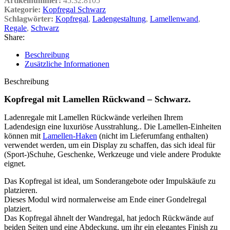
Artikelnummer:
45.32.8105
Kategorie:
Kopfregal Schwarz
Schlagwörter:
Kopfregal
,
Ladengestaltung
,
Lamellenwand
,
Regale
,
Schwarz
Share:
Beschreibung
Zusätzliche Informationen
Beschreibung
Kopfregal mit Lamellen Rückwand – Schwarz.
Ladenregale mit Lamellen Rückwände verleihen Ihrem
Ladendesign eine luxuriöse Ausstrahlung.. Die Lamellen-Einheiten
können mit
Lamellen-Haken
(nicht im Lieferumfang enthalten)
verwendet werden, um ein Display zu schaffen, das sich ideal für
(Sport-)Schuhe, Geschenke, Werkzeuge und viele andere Produkte
eignet.
Das Kopfregal ist ideal, um Sonderangebote oder Impulskäufe zu
platzieren.
Dieses Modul wird normalerweise am Ende einer Gondelregal
platziert.
Das Kopfregal ähnelt der Wandregal, hat jedoch Rückwände auf
beiden Seiten und eine Abdeckung, um ihr ein elegantes Finish zu