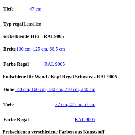
Tiefe
47 cm
Typ regal
Lamellen
Sockelblende H16 – RAL9005
Breite
100 cm
,
125 cm
,
66,5 cm
Farbe Regal
RAL 9005
Endschiene für Wand / Kopf Regal Schwarz - RAL9005
Höhe
140 cm
,
160 cm
,
180 cm
,
210 cm
,
240 cm
Tiefe
37 cm
,
47 cm
,
57 cm
Farbe Regal
RAL 9005
Preisschienen verschiedene Farben aus Kunststoff