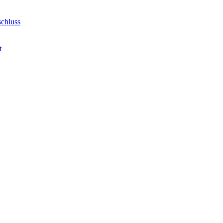
chluss
t