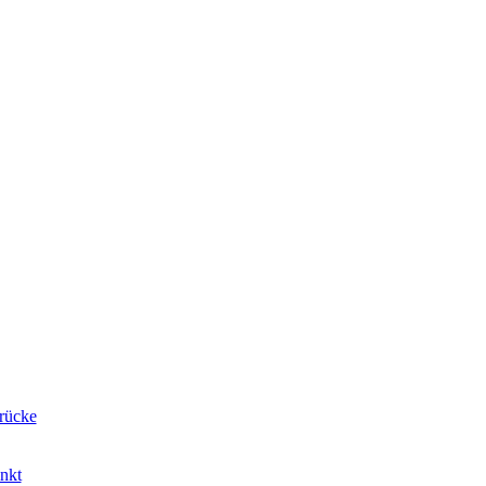
rücke
nkt