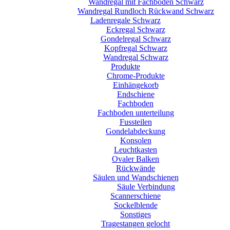
Wandregal mit Fachböden Schwarz
Wandregal Rundloch Rückwand Schwarz
Ladenregale Schwarz
Eckregal Schwarz
Gondelregal Schwarz
Kopfregal Schwarz
Wandregal Schwarz
Produkte
Chrome-Produkte
Einhängekorb
Endschiene
Fachboden
Fachboden unterteilung
Fussteilen
Gondelabdeckung
Konsolen
Leuchtkasten
Ovaler Balken
Rückwände
Säulen und Wandschienen
Säule Verbindung
Scannerschiene
Sockelblende
Sonstiges
Tragestangen gelocht