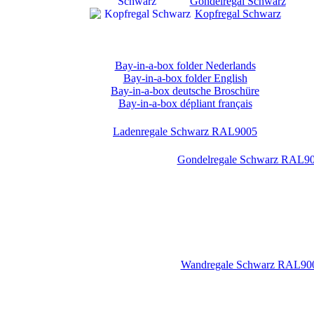
Gondelregal Schwarz
Kopfregal Schwarz
Bay-in-a-box folder Nederlands
Bay-in-a-box folder English
Bay-in-a-box deutsche Broschüre
Bay-in-a-box dépliant français
Ladenregale Schwarz RAL9005
Gondelregale Schwarz RAL9
Wandregale Schwarz RAL90