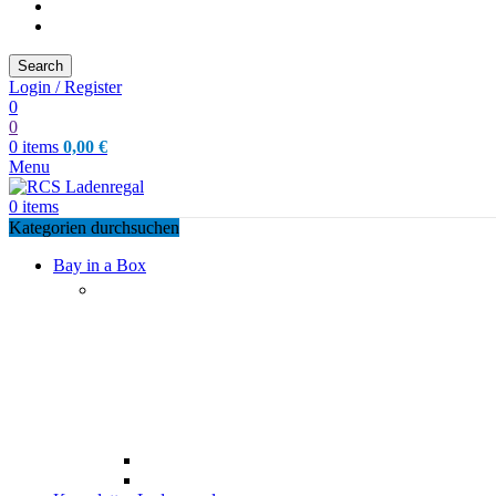
Search
Login / Register
0
0
0
items
0,00
€
Menu
0
items
Kategorien durchsuchen
Bay in a Box