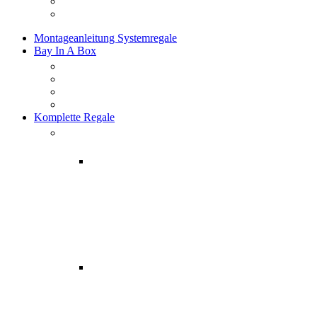
Montageanleitung Systemregale
Bay In A Box
Komplette Regale