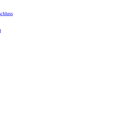
chluss
t