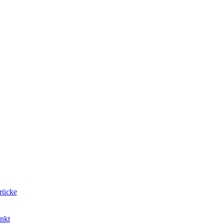
rücke
nkt