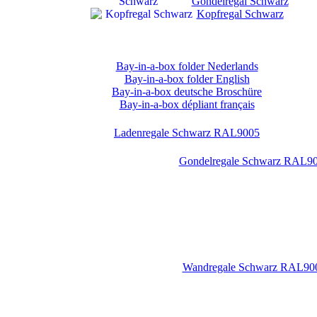
Gondelregal Schwarz
Kopfregal Schwarz
Bay-in-a-box folder Nederlands
Bay-in-a-box folder English
Bay-in-a-box deutsche Broschüre
Bay-in-a-box dépliant français
Ladenregale Schwarz RAL9005
Gondelregale Schwarz RAL9
Wandregale Schwarz RAL90