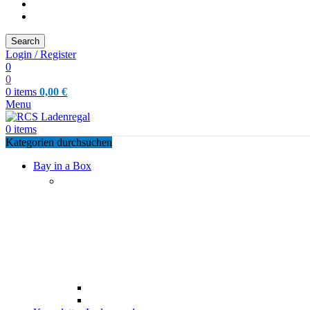
Search
Login / Register
0
0
0
items
0,00
€
Menu
0
items
Kategorien durchsuchen
Bay in a Box