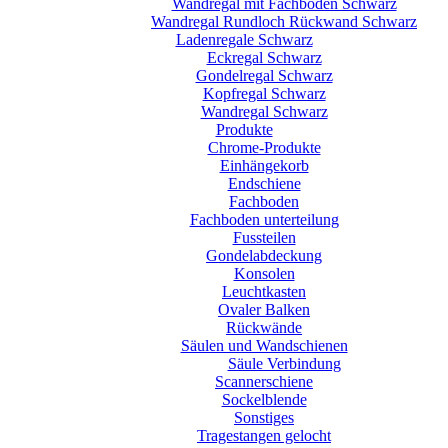
Wandregal mit Fachböden Schwarz
Wandregal Rundloch Rückwand Schwarz
Ladenregale Schwarz
Eckregal Schwarz
Gondelregal Schwarz
Kopfregal Schwarz
Wandregal Schwarz
Produkte
Chrome-Produkte
Einhängekorb
Endschiene
Fachboden
Fachboden unterteilung
Fussteilen
Gondelabdeckung
Konsolen
Leuchtkasten
Ovaler Balken
Rückwände
Säulen und Wandschienen
Säule Verbindung
Scannerschiene
Sockelblende
Sonstiges
Tragestangen gelocht