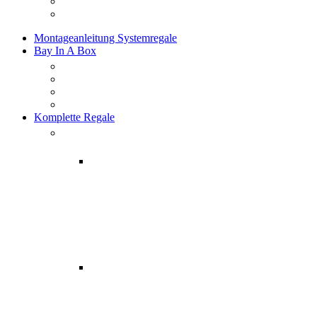
Montageanleitung Systemregale
Bay In A Box
Komplette Regale