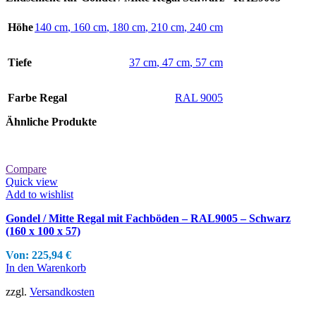
Höhe
140 cm
,
160 cm
,
180 cm
,
210 cm
,
240 cm
Tiefe
37 cm
,
47 cm
,
57 cm
Farbe Regal
RAL 9005
Ähnliche Produkte
Compare
Quick view
Add to wishlist
Gondel / Mitte Regal mit Fachböden – RAL9005 – Schwarz
(160 x 100 x 57)
Von:
225,94
€
In den Warenkorb
zzgl.
Versandkosten