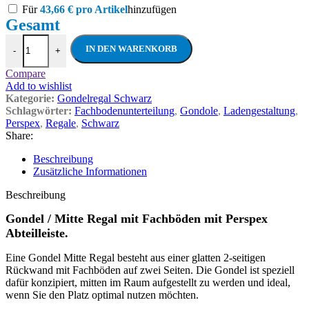
Für
43,66
€
pro Artikel
hinzufügen
Gondel / Mitte Regal Perspex Fachbodenun
IN DEN WARENKORB
-
+
Compare
Add to wishlist
Kategorie:
Gondelregal Schwarz
Schlagwörter:
Fachbodenunterteilung
,
Gondole
,
Ladengestaltung
,
Perspex
,
Regale
,
Schwarz
Share:
Beschreibung
Zusätzliche Informationen
Beschreibung
Gondel / Mitte Regal mit Fachböden mit Perspex
Abteilleiste.
Eine Gondel Mitte Regal besteht aus einer glatten 2-seitigen
Rückwand mit Fachböden auf zwei Seiten. Die Gondel ist speziell
dafür konzipiert, mitten im Raum aufgestellt zu werden und ideal,
wenn Sie den Platz optimal nutzen möchten.