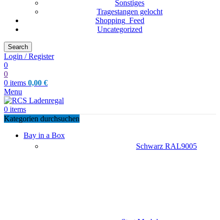
Sonstiges
Tragestangen gelocht
Shopping_Feed
Uncategorized
Search
Login / Register
0
0
0
items
0,00
€
Menu
0
items
Kategorien durchsuchen
Bay in a Box
Schwarz RAL9005