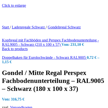
Click to enlarge
Start
/
Ladenregale Schwarz
/
Gondelregal Schwarz
Kopfregal mit Fachböden und Perspex Fachbodenunterteilung -
RAL9005 - Schwarz (210 x 100 x 57)
Von:
231,10
€
Back to products
Doppelhaken für Eurolochwände - Schwarz RAL9005
0,72
€
–
1,15
€
Gondel / Mitte Regal Perspex
Fachbodenunterteilung – RAL9005
– Schwarz (180 x 100 x 37)
Von:
316,75
€
zzgl.
Versandkosten