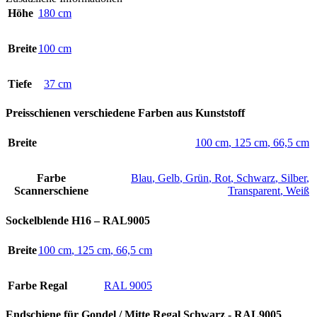
Höhe
180 cm
Breite
100 cm
Tiefe
37 cm
Preisschienen verschiedene Farben aus Kunststoff
Breite
100 cm
,
125 cm
,
66,5 cm
Farbe
Blau
,
Gelb
,
Grün
,
Rot
,
Schwarz
,
Silber
,
Scannerschiene
Transparent
,
Weiß
Sockelblende H16 – RAL9005
Breite
100 cm
,
125 cm
,
66,5 cm
Farbe Regal
RAL 9005
Endschiene für Gondel / Mitte Regal Schwarz - RAL9005