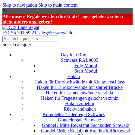
Skip to navigation
Skip to main content
X
Alle unsere Regale werden direkt ab Lager geliefert, sofern
nicht anders angegeben!
+31 55 301 59 21
sales@rcs-regal.de
Select category
Bay in a Box
Schwarz RAL9005
Folg Modul
Start Modul
Haken
Haken für Eurolochwände mit Klappverschluss
Haken für Eurolochwände mit starrer Brücke
Haken für Lamellenwände verzinkt
Haken für Tragestangen gelocht verzinkt
Haken zubehör
Rückwandhaken
Komplettes Ladenregal Schwarz
Gondelregale Schwarz
Gondel / Mitte Regal mit Fachböden Schwarz
Gondel / Mitte Regal mit Rundloch Rückwand