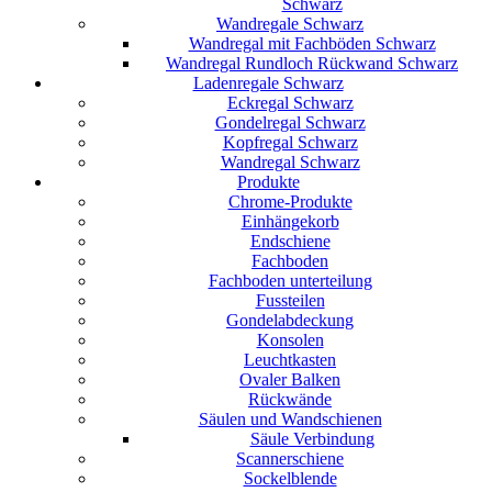
Schwarz
Wandregale Schwarz
Wandregal mit Fachböden Schwarz
Wandregal Rundloch Rückwand Schwarz
Ladenregale Schwarz
Eckregal Schwarz
Gondelregal Schwarz
Kopfregal Schwarz
Wandregal Schwarz
Produkte
Chrome-Produkte
Einhängekorb
Endschiene
Fachboden
Fachboden unterteilung
Fussteilen
Gondelabdeckung
Konsolen
Leuchtkasten
Ovaler Balken
Rückwände
Säulen und Wandschienen
Säule Verbindung
Scannerschiene
Sockelblende