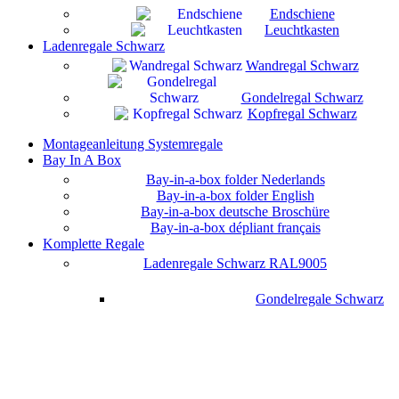
Endschiene
Leuchtkasten
Ladenregale Schwarz
Wandregal Schwarz
Gondelregal Schwarz
Kopfregal Schwarz
Montageanleitung Systemregale
Bay In A Box
Bay-in-a-box folder Nederlands
Bay-in-a-box folder English
Bay-in-a-box deutsche Broschüre
Bay-in-a-box dépliant français
Komplette Regale
Ladenregale Schwarz RAL9005
Gondelregale Schwarz