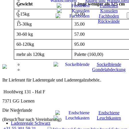
Säulen und Wandschien
Gewicht
Länge weniger als 125 cm
Fussteilen
Konsolen
0-15kg
25.00
Fachboden
Rückwände
15-30kg
35.00
30-60 kg
57.00
60-120kg
95.00
mehr als 120kg
Palette (160,00)
Sockelblende
Gondelabdeckung
Ihr Lieferant für Ladenregale und Ladenregalzubehör..
Hoofdweg 131 - Hal F
7371 GG Loenen
Die Niederlande
Endschiene
Leuchtkasten
(Besuch nur nach Vereinbarung)
Ladenregale Schwarz
+31 55 301 59 21