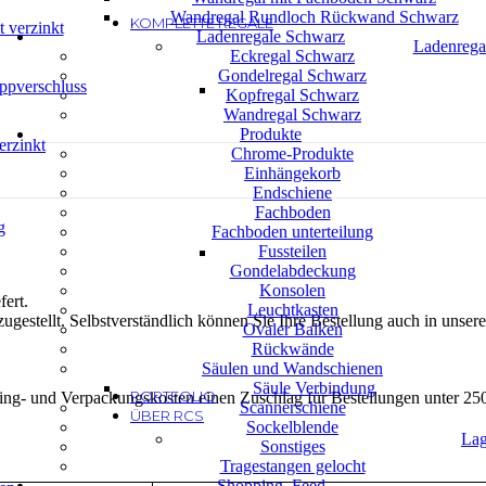
Bay-in-a-
Wandregal Rundloch Rückwand Schwarz
KOMPLETTE REGALE
 verzinkt
Ladenregale Schwarz
Ladenreg
Eckregal Schwarz
Gondelregal Schwarz
ppverschluss
Kopfregal Schwarz
Wandregal Schwarz
Produkte
rzinkt
Chrome-Produkte
Einhängekorb
Endschiene
Fachboden
g
Fachboden unterteilung
Fussteilen
Gondelabdeckung
Konsolen
ert.
Leuchtkasten
zugestellt. Selbstverständlich können Sie Ihre Bestellung auch in unse
Ovaler Balken
Rückwände
Säulen und Wandschienen
Säule Verbindung
PORTFOLIO
ng- und Verpackungskosten einen Zuschlag für Bestellungen unter 250
Scannerschiene
ÜBER RCS
Sockelblende
Lag
Sonstiges
Tragestangen gelocht
Shopping_Feed