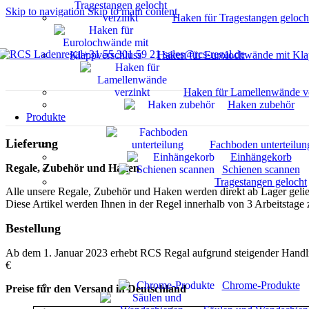
Skip to navigation
Skip to main content
Haken für Tragestangen gelocht
+31 55 301 59 21
sales@rcs-regal.de
Haken für Eurolochwände mit Kla
Haken für Lamellenwände ve
Haken zubehör
Produkte
Lieferung
Fachboden unterteilun
Einhängekorb
Regale, Zubehör und Haken
Schienen scannen
Tragestangen gelocht
Alle unsere Regale, Zubehör und Haken werden direkt ab Lager gelief
Diese Artikel werden Ihnen in der Regel innerhalb von 3 Arbeitstage 
Bestellung
Ab dem 1. Januar 2023 erhebt RCS Regal aufgrund steigender Handli
€
Chrome-Produkte
Preise für den Versand in Deutschland